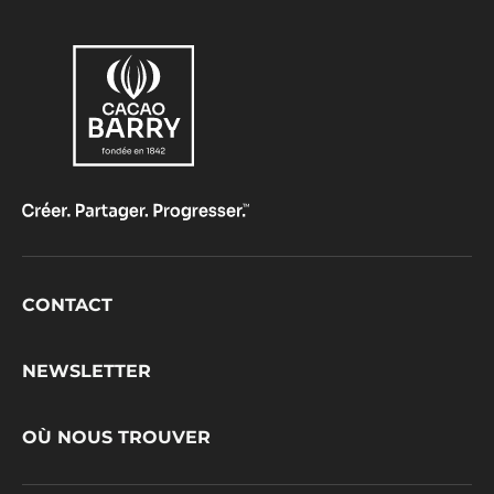
Footer
CONTACT
CacaoBarry
NEWSLETTER
OÙ NOUS TROUVER