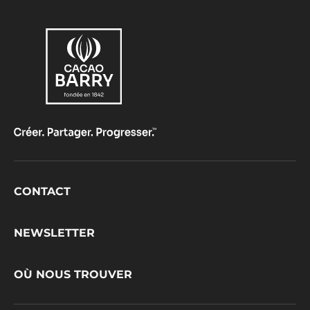
Footer
CONTACT
CacaoBarry
NEWSLETTER
OÙ NOUS TROUVER