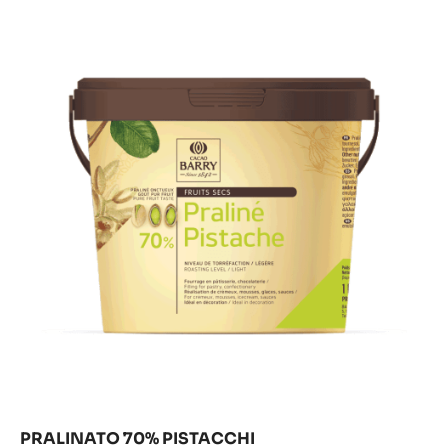
PRALINATO 50% MANDORLE DI VALENCIA
50%
Mandorle
50%
Zucchero
PIÙ INFORMAZIONI
CONFRONTO
-
PRALINATO
50%
Pralinato
MANDORLE
DI
70%
VALENCIA
Pistacchi