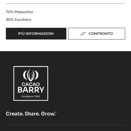
PRALINATO 70% PISTACCHI
70%
Pistacchio
30%
Zucchero
PIÙ INFORMAZIONI
CONFRONTO
-
PRALINATO
70%
PISTACCHI