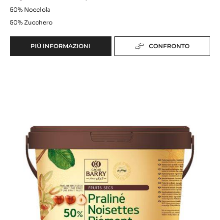
PRALINATO 50% NOCCIOLE
Origine dei chicchi:
Corylus Avellana
50%
Nocciola
50%
Zucchero
PIÙ INFORMAZIONI
CONFRONTO
-
PRALINATO
50%
Pralinato
NOCCIOLE
50%