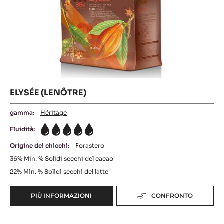
ELYSÉE (LENÔTRE)
gamma:
Héritage
Fluidità:
5
Origine dei chicchi:
Forastero
36%
Min. % Solidi secchi del cacao
22%
Min. % Solidi secchi del latte
PIÙ INFORMAZIONI
CONFRONTO
-
ELYSÉE
(LENÔTRE)