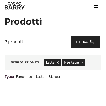
Skip to main content
Togg
main
navi
Prodotti
2 prodotti
FILTRA
Latte
-
Héritage
-
FILTRI SELEZIONATI:
remove
remove
filter
filter
Type:
Fondente
Latte
Bianco
Results
Lactée
Barry