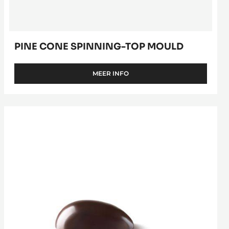
PINE CONE SPINNING-TOP MOULD
MEER INFO
-
PINE
CONE
SPINNING-
Eggs
TOP
6,5
MOULD
cm