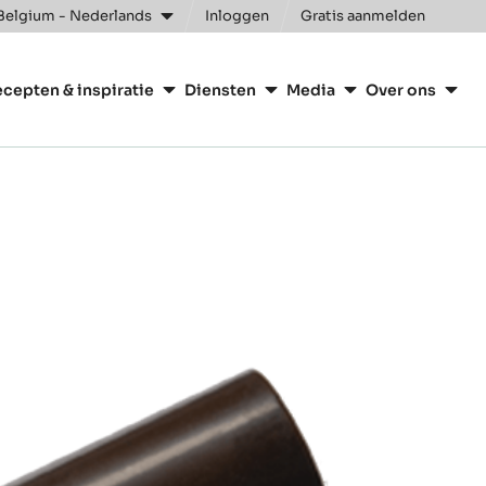
Belgium - Nederlands
Inloggen
Gratis aanmelden
e
n
cepten & inspiratie
Diensten
Media
Over ons
ry