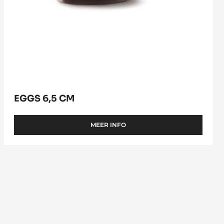
EGGS 6,5 CM
MEER INFO
-
EGGS
6,5
CM