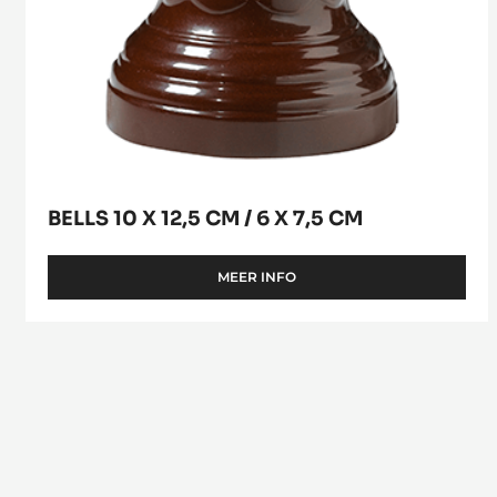
BELLS 10 X 12,5 CM / 6 X 7,5 CM
MEER INFO
-
BELLS
10
X
12,5
CM
/
6
X
7,5
CM