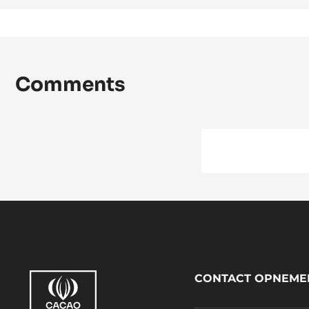
Comments
Footer
CONTACT OPNEME
CacaoBarry