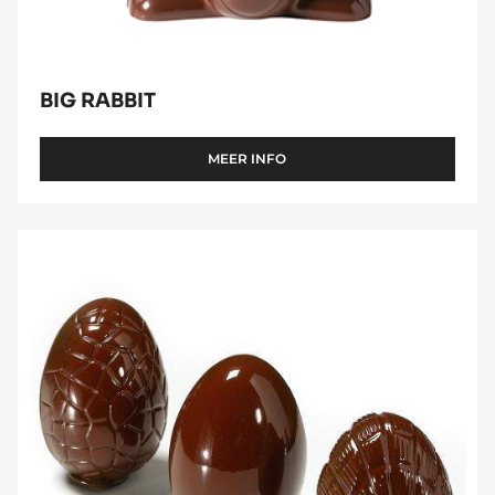
BIG RABBIT
MEER INFO
-
BIG
RABBIT
Striped
Eggs
10
cm