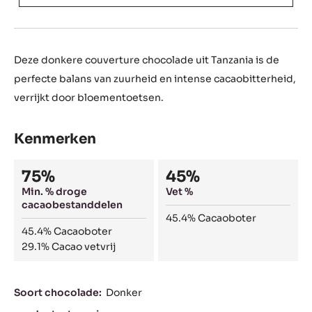
Deze donkere couverture chocolade uit Tanzania is de
perfecte balans van zuurheid en intense cacaobitterheid,
verrijkt door bloementoetsen.
Kenmerken
Composition
75%
45%
Min. % droge
Vet %
cacaobestanddelen
45.4%
Cacaoboter
45.4%
Cacaoboter
29.1%
Cacao vetvrij
Kenmerken
Soort chocolade:
Donker