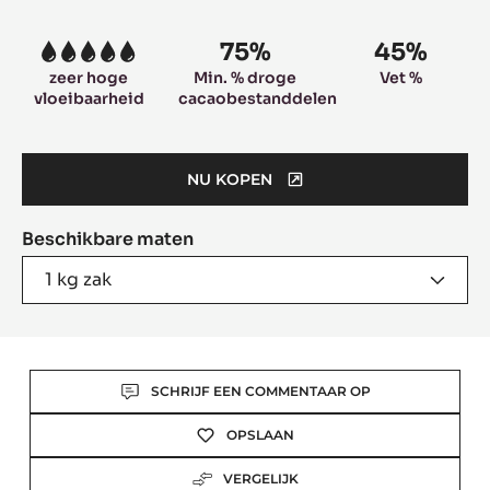
information
75%
45%
5
zeer hoge
Min. % droge
Vet %
vloeibaarheid
cacaobestanddelen
NU KOPEN
(OPENS
A
Beschikbare maten
MODAL
WINDOW)
1 kg zak
Actions
SCHRIJF EEN COMMENTAAR OP
OPSLAAN
VERGELIJK