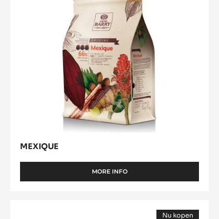
MEXIQUE
MORE INFO
-
MEXIQUE
Force
Nu kopen
Noire™