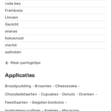
rode bes
Framboos
Limoen
Gezicht
ananas
Kokosnoot
merlot
walnoten
Meer paringstips
Applicaties
Broodpudding
Brownies
Cheesecake
Chocoladetaarten
Cupcakes
Donuts
Dranken
Feesttaarten
Gegoten bonbons
Ingebakken pralines
Koekjes
Macarons