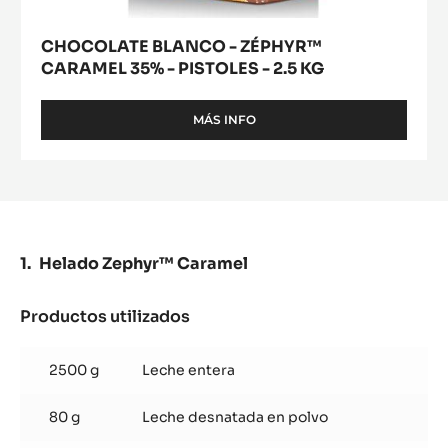
CHOCOLATE BLANCO - ZÉPHYR™
CARAMEL 35% - PISTOLES - 2.5 KG
MÁS INFO
-
CHOCOLATE
BLANCO
-
ZÉPHYR™
CARAMEL
35%
-
Helado Zephyr™ Caramel
PISTOLES
-
2.5
Productos utilizados
:
KG
Helado
Zephyr™
2500 g
Leche entera
Caramel
80 g
Leche desnatada en polvo