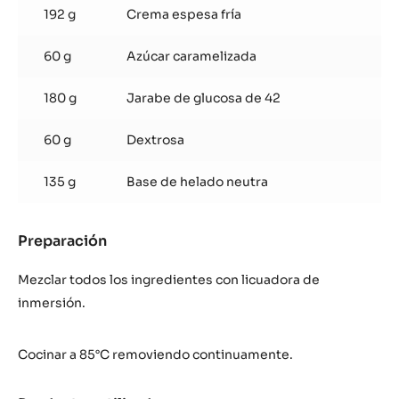
192 g
Crema espesa fría
60 g
Azúcar caramelizada
180 g
Jarabe de glucosa de 42
60 g
Dextrosa
135 g
Base de helado neutra
Preparación
:
Helado
Zephyr™
Mezclar todos los ingredientes con licuadora de
Caramel
inmersión.
Cocinar a 85°C removiendo continuamente.