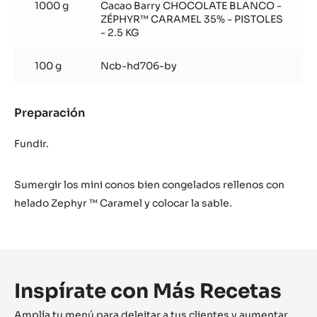
1000 g
Cacao Barry CHOCOLATE BLANCO -
Zephyr
ZÉPHYR™ CARAMEL 35% - PISTOLES
- 2.5 KG
100 g
Ncb-hd706-by
Preparación
:
Baño
helado
Fundir.
Zephyr
Sumergir los mini conos bien congelados rellenos con
helado Zephyr ™ Caramel y colocar la sable.
Inspírate con Más Recetas
Amplía tu menú para deleitar a tus clientes y aumentar