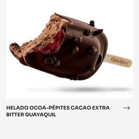
HELADO
Mas
OCOA-
Mad
PÉPITES
Ocoa
CACAO
EXTRA
BITTER
GUAYAQUIL
HELADO OCOA-PÉPITES CACAO EXTRA
HEL
BITTER GUAYAQUIL
OCO
PÉPI
Gelato
CAC
EXT