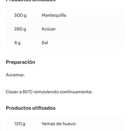
Sablé
Breton
300 g
Mantequilla
280 g
Azúcar
8 g
Sal
Preparación
:
Sablé
Breton
Acremar.
Cocer a 85°C removiendo continuamente.
Productos utilizados
:
Sablé
Breton
120 g
Yemas de huevo