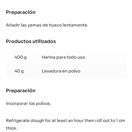
Preparación
:
Sablé
Breton
Añadir las yemas de huevo lentamente.
Productos utilizados
:
Sablé
Breton
400 g
Harina para todo uso
40 g
Levadura en polvo
Preparación
:
Sablé
Breton
Incorporar los polvos.
Refrigerate dough for at least an hour then roll out to 1 cm
thick.