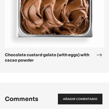
with
cacao
powder
Chocolate custard gelato (with eggs) with
Choc
cacao powder
cust
gela
(wit
eggs
with
caca
pow
Comments
AÑADIR COMENTARIO