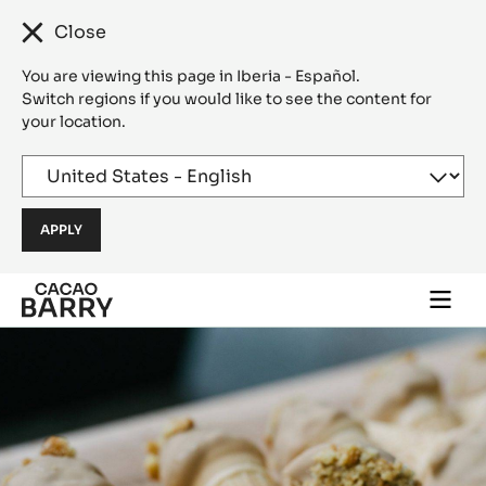
Close
You are viewing this page in Iberia - Español.
Switch regions if you would like to see the content for
your location.
Skip to main content
Togg
main
navi