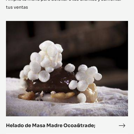
tus ventas
Helado
de
Masa
Madre
Ocoa&trade;
Helado de Masa Madre Ocoa&trade;
Hela
de