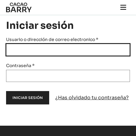
Skip to main content
Togg
main
navi
Iniciar sesión
Usuario o dirección de correo electronico
*
Contraseña
*
¿Has olvidado tu contraseña?