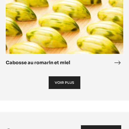
Cabosse au romarin et miel
Cab
au
roma
VOIR PLUS
et
miel