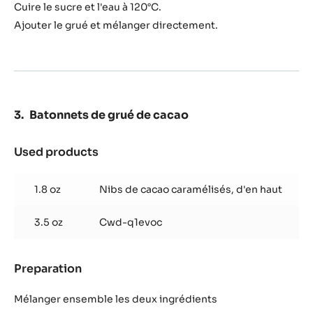
de
Cuire le sucre et l'eau à 120°C.
cacao
Ajouter le grué et mélanger directement.
caramélisés
Batonnets de grué de cacao
Used products
:
Batonnets
de
1.8 oz
Nibs de cacao caramélisés, d'en haut
grué
de
3.5 oz
Cwd-q1evoc
cacao
Preparation
:
Batonnets
de
Mélanger ensemble les deux ingrédients
grué