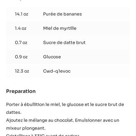
Ganache
Banane
14.1 oz
Purée de bananes
1.4 oz
Miel de myrtille
0.7 oz
Sucre de datte brut
0.9 oz
Glucose
12.3 oz
Cwd-q1evoc
Preparation
:
Ganache
Banane
Porter à ébullition le miel, le glucose et le sucre brut de
dattes.
Ajoutez le mélange au chocolat. Emulsionner avec un
mixeur plongeant.