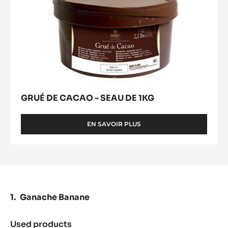
GRUÉ DE CACAO - SEAU DE 1KG
EN SAVOIR PLUS
-
GRUÉ
DE
CACAO
-
SEAU
DE
1KG
Ganache Banane
Used products
: