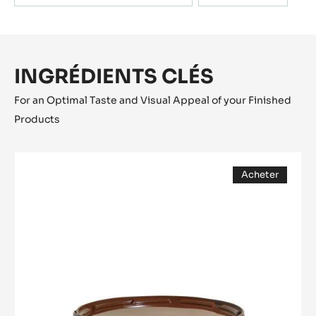
INGRÉDIENTS CLÉS
For an Optimal Taste and Visual Appeal of your Finished
Products
GRUÉ
Acheter
DE
(opens
CACAO
a
modal
-
window)
SEAU
DE
1KG