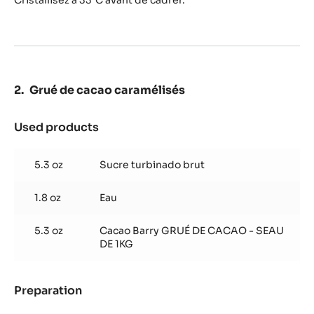
Cristallisez à 33°C avant de cadrer.
Grué de cacao caramélisés
Used products
:
Grué
de
5.3 oz
Sucre turbinado brut
cacao
caramélisés
1.8 oz
Eau
5.3 oz
Cacao Barry GRUÉ DE CACAO - SEAU
DE 1KG
Preparation
:
Grué