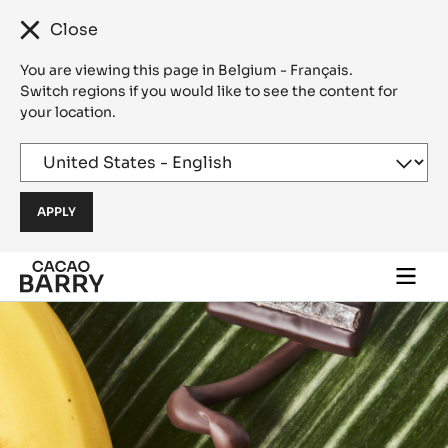
Close
You are viewing this page in Belgium - Français.
Switch regions if you would like to see the content for
your location.
Skip to main content
Togg
main
navi