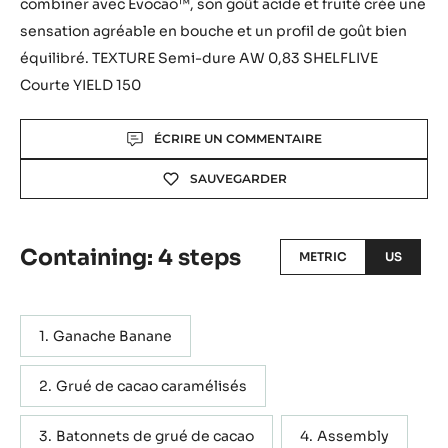
combiner avec Evocao™, son goût acide et fruité crée une
sensation agréable en bouche et un profil de goût bien
équilibré. TEXTURE Semi-dure AW 0,83 SHELFLIVE
Courte YIELD 150
Actions
ÉCRIRE UN COMMENTAIRE
SAUVEGARDER
Containing: 4 steps
METRIC
US
Ganache Banane
Grué de cacao caramélisés
Batonnets de grué de cacao
Assembly