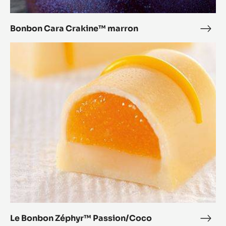
Bonbon Cara Crakine™ marron
Bon
Cara
Le
Crak
Bonbon
marr
Zéphyr™
Passion/Coco
Le Bonbon Zéphyr™ Passion/Coco
Le