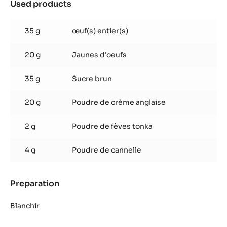
Used products
:
Diplomate
Cannelle-
35 g
œuf(s) entier(s)
Tonka
20 g
Jaunes d'oeufs
35 g
Sucre brun
20 g
Poudre de crème anglaise
2 g
Poudre de fèves tonka
4 g
Poudre de cannelle
Preparation
:
Diplomate
Cannelle-
Blanchir
Tonka