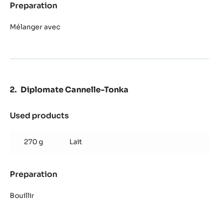
Preparation
:
Croustillant
Cara
Mélanger avec
Crakineâ„¢
Alto
el
Sol
Diplomate Cannelle-Tonka
Used products
:
Diplomate
Cannelle-
270 g
Lait
Tonka
Preparation
:
Diplomate
Cannelle-
Bouillir
Tonka