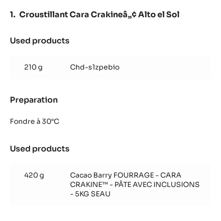
Croustillant Cara Crakineâ„¢ Alto el Sol
Used products
:
Croustillant
Cara
210 g
Chd-s1zpebio
Crakineâ„¢
Alto
el
Preparation
:
Sol
Croustillant
Cara
Fondre à 30°C
Crakineâ„¢
Alto
Used products
:
el
Croustillant
Sol
Cara
420 g
Cacao Barry FOURRAGE - CARA
Crakineâ„¢
CRAKINE™ - PÂTE AVEC INCLUSIONS
Alto
- 5KG SEAU
el
Sol