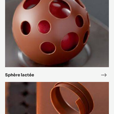
Sphère lactée
Sphè
lact
Entremets
Alunga™