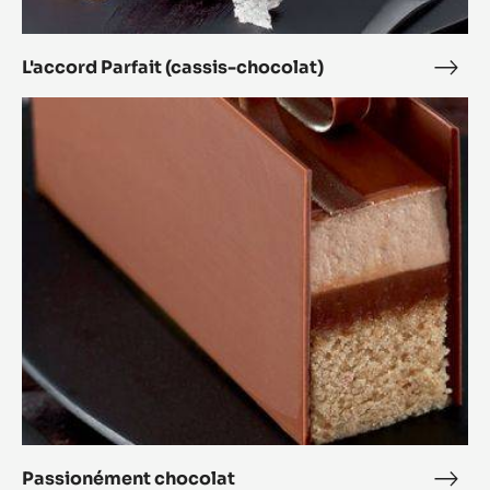
L'accord Parfait (cassis-chocolat)
L'ac
Parfa
Passionément
(cas
chocolat
choc
Passionément chocolat
Pass