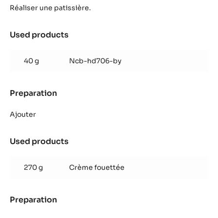
Réaliser une patissière.
Used products
:
Diplomate
Cannelle-
40 g
Ncb-hd706-by
Tonka
Preparation
:
Diplomate
Cannelle-
Ajouter
Tonka
Used products
:
Diplomate
Cannelle-
270 g
Crème fouettée
Tonka
Preparation
:
Diplomate