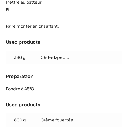
Alto
Mettre au batteur
el
Et
Sol
Faire monter en chauffant.
Used products
:
Mousse
Alto
380 g
Chd-s1zpebio
el
Sol
Preparation
:
Mousse
Alto
Fondre à 45°C
el
Sol
Used products
:
Mousse
Alto
800 g
Crème fouettée
el