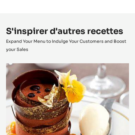
S'inspirer d'autres recettes
Expand Your Menu to Indulge Your Customers and Boost
your Sales
Complicité
aux
Agrumes,
Zéphyr™
glacé
aux
zestes
de
citron