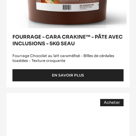
FOURRAGE - CARA CRAKINE™ - PÂTE AVEC
INCLUSIONS - 5KG SEAU
Fourrage Chocolat au lait caramélisé - Billes de céréales
toastées - Texture croquante
EN SAVOIR PLUS
-
FOURRAGE
-
CARA
Brillance
CRAKINE™
Acheter
Noire
-
(opens
PÂTE
a
modal
AVEC
window)
INCLUSIONS
-
5KG