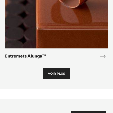
Entremets Alunga™
Entr
Alu
VOIR PLUS