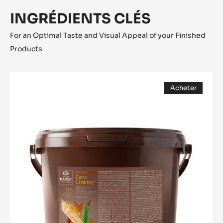
INGRÉDIENTS CLÉS
For an Optimal Taste and Visual Appeal of your Finished
Products
FOURRAGE
Acheter
-
(opens
CARA
a
modal
CRAKINE™
window)
-
PÂTE
AVEC
INCLUSIONS
-
5KG
SEAU