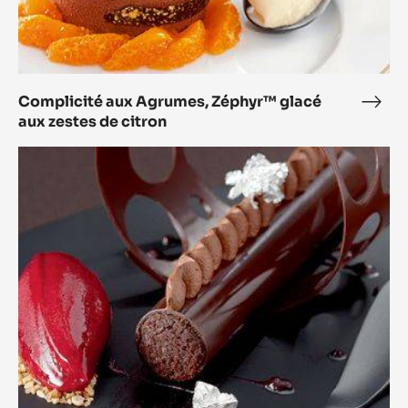
Complicité aux Agrumes, Zéphyr™ glacé
Comp
aux zestes de citron
aux
Agru
L'accord
Zép
Parfait
glac
(cassis-
aux
chocolat)
zest
de
citr