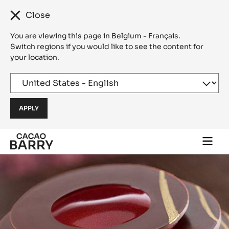
Close
You are viewing this page in Belgium - Français.
Switch regions if you would like to see the content for
your location.
Skip to main content
Togg
main
navi