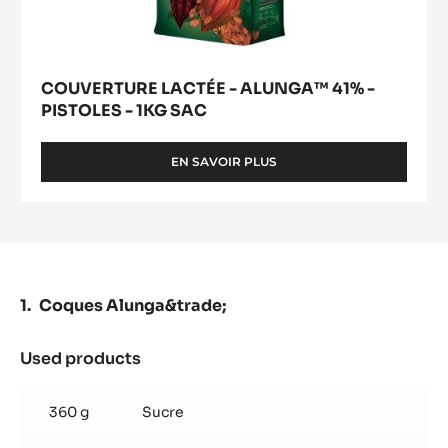
COUVERTURE LACTÉE - ALUNGA™ 41% -
PISTOLES - 1KG SAC
EN SAVOIR PLUS
-
COUVERTURE
LACTÉE
-
ALUNGA™
41%
-
PISTOLES
Coques Alunga&trade;
-
1KG
SAC
Used products
:
Coques
Alunga&trade;
360 g
Sucre