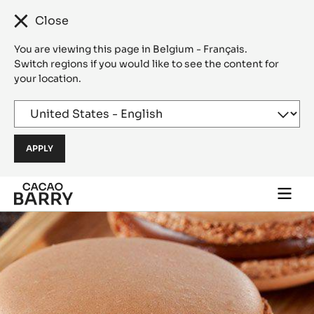
Close
You are viewing this page in Belgium - Français.
Switch regions if you would like to see the content for
your location.
Skip to main content
Togg
main
navi