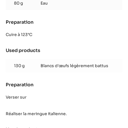
80 g
Eau
Preparation
:
Coques
Alunga&trade;
Cuire à 123°C
Used products
:
Coques
Alunga&trade;
130 g
Blancs d'œufs légèrement battus
Preparation
:
Coques
Alunga&trade;
Verser sur
Réaliser la meringue italienne.