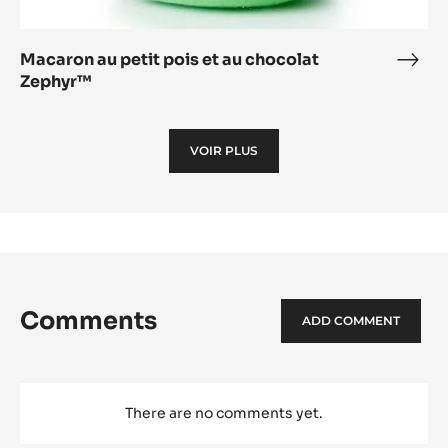
Macaron au petit pois et au chocolat
Mac
Zephyr™
au
petit
pois
VOIR PLUS
et
au
choc
Zep
Comments
ADD COMMENT
There are no comments yet.