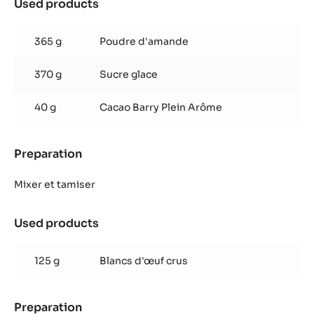
Used products
:
Coques
Alunga&trade;
365 g
Poudre d'amande
370 g
Sucre glace
40 g
Cacao Barry Plein Arôme
Preparation
:
Coques
Alunga&trade;
Mixer et tamiser
Used products
:
Coques
Alunga&trade;
125 g
Blancs d'œuf crus
Preparation
: