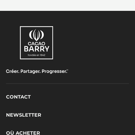
Footer
CONTACT
CacaoBarry
NEWSLETTER
OÙ ACHETER