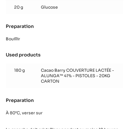
20 g
Glucose
Preparation
:
Ganache
Alunga&trade;
Bouillir
Used products
:
Ganache
Alunga&trade;
180 g
Cacao Barry COUVERTURE LACTÉE -
ALUNGA™ 41% - PISTOLES - 20KG
CARTON
Preparation
:
Ganache
Alunga&trade;
À 80°C, verser sur