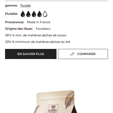
gamme:
Pureté
Fluidité:
4
Provenance:
Made In France
Origine des fèves:
Forastero
38%
% min. de matières sèches de cacao
23%
% minimum de matières sèches du lait
EN SAVOIR PLUS
COMPARER
-
COUVERTURE
LACTÉE
Ghana
-
LACTÉE
SUPÉRIEURE
38%
-
PISTOLES
-
5KG
SAC