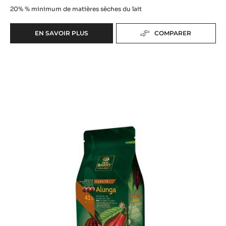
20%
% minimum de matières sèches du lait
EN SAVOIR PLUS
COMPARER
-
GHANA
COUVERTURE
LACTÉE
-
ALUNGA™
41%
-
PISTOLES
-
1KG
SAC