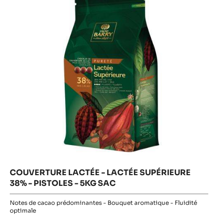
LACTÉE
LACTÉE
SUPÉRIEURE
SUPÉRIEU
38%
38%
-
PISTOLES
-
-
5KG
PISTOLES
SAC
-
5KG
SAC
COUVERTURE LACTÉE - LACTÉE SUPÉRIEURE
38% - PISTOLES - 5KG SAC
Notes de cacao prédominantes - Bouquet aromatique - Fluidité
optimale