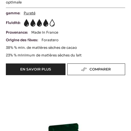
optimale
gamme:
Pureté
Fluidité:
4
Provenance:
Made In France
Origine des fèves:
Forastero
38%
% min. de matières sèches de cacao
23%
% minimum de matières sèches du lait
EN SAVOIR PLUS
COMPARER
-
COUVERTURE
LACTÉE
COUVERTURE
-
LACTÉE
LACTÉE
SUPÉRIEURE
-
38%
ALUNGA™
-
PISTOLES
41%
-
-
5KG
PISTOLES
SAC