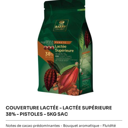
-
LACTÉE
-
LACTÉE
LACTÉE
SUPÉRIEURE
SUPÉRIEU
38%
38%
-
PISTOLES
-
-
5KG
PISTOLES
SAC
-
5KG
SAC
COUVERTURE LACTÉE - LACTÉE SUPÉRIEURE
38% - PISTOLES - 5KG SAC
Notes de cacao prédominantes - Bouquet aromatique - Fluidité