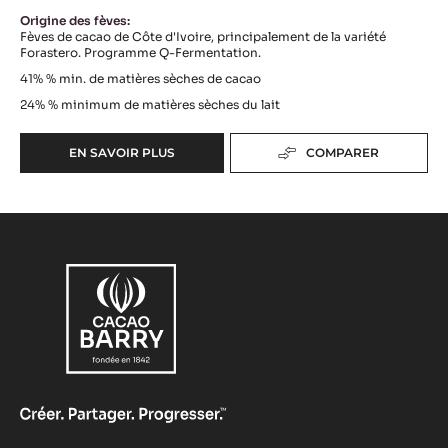
Origine des fèves:
Fèves de cacao de Côte d'Ivoire, principalement de la variété
Forastero. Programme Q-Fermentation.
41%
% min. de matières sèches de cacao
24%
% minimum de matières sèches du lait
EN SAVOIR PLUS
COMPARER
-
COUVERTURE
LACTÉE
-
ALUNGA™
41%
-
PISTOLES
-
1KG
SAC