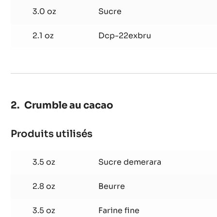
6.2 oz
Beurre clarifié
6.3 oz
Blanc d'oeuf
3.0 oz
Sucre
2.1 oz
Dcp-22exbru
Crumble au cacao
Produits utilisés
:
Crumble
au
3.5 oz
Sucre demerara
cacao