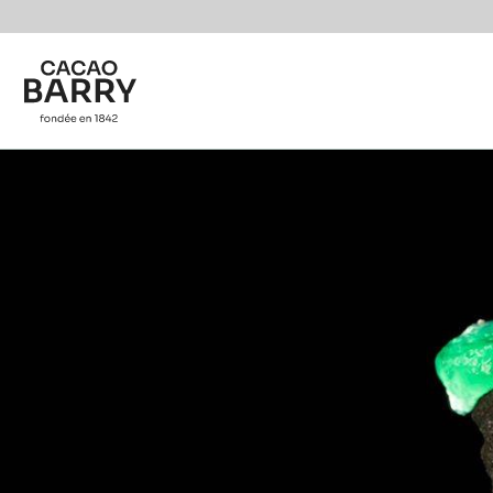
You are viewing this page in Canada - Français.
Switch regions if you would like to see the content f
Skip to main content