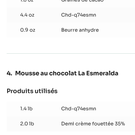
chocolat
et
3.5 oz
Crumble au cacao
céréales
1.8 oz
Graines de cacao
4.4 oz
Chd-q74esmn
0.9 oz
Beurre anhydre
Mousse au chocolat La Esmeralda
Produits utilisés
:
Mousse
au