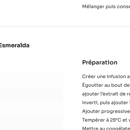
Verser sur le chocol
cho
La
Incorporer la crème
Esm
45°C.
Mélanger puis conser
 Esmeralda
Préparation
:
Crè
Créer une infusion a
men
Égoutter au bout de 
régl
et
ajouter l’extrait de 
cho
inverti, puis ajouter 