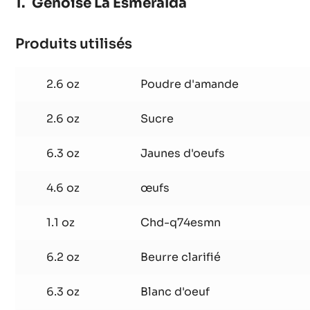
Génoise La Esmeralda
Produits utilisés
:
Génoise
La
2.6 oz
Poudre d'amande
Esmeralda
2.6 oz
Sucre
6.3 oz
Jaunes d'oeufs
4.6 oz
œufs
1.1 oz
Chd-q74esmn