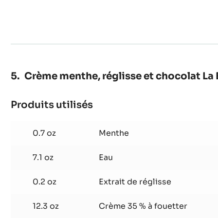
1.4 lb
Chd-q74esmn
chocolat
La
2.0 lb
Demi crème fouettée 35%
Esmeralda
Crème menthe, réglisse et chocolat La
Produits utilisés
:
Crème
menthe,
0.7 oz
Menthe
réglisse
et
7.1 oz
Eau
chocolat