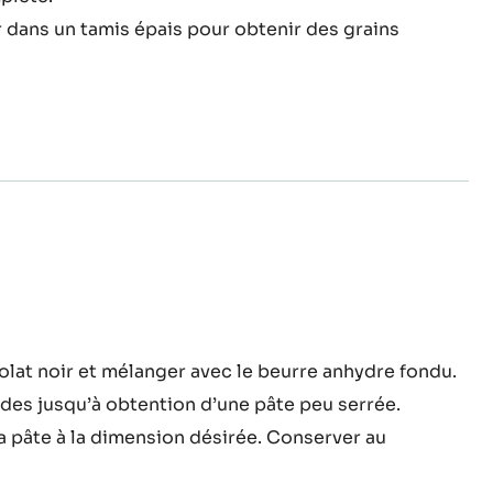
ion d’une pâte friable, puis mettre au four à 160°C
plète.
r dans un tamis épais pour obtenir des grains
stillant
olat noir et mélanger avec le beurre anhydre fondu.