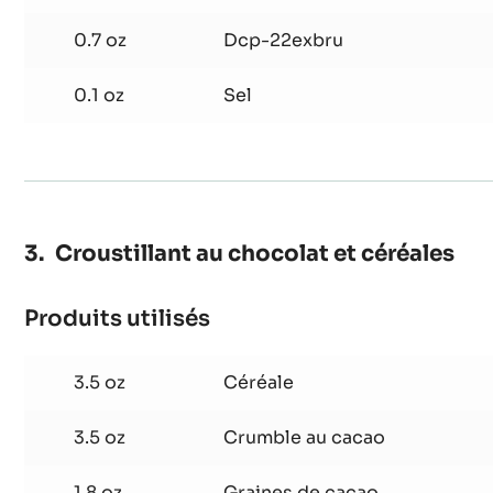
2.8 oz
Beurre
3.5 oz
Farine fine
0.7 oz
Dcp-22exbru
0.1 oz
Sel
Croustillant au chocolat et céréales
Produits utilisés
:
Croustillant
au
3.5 oz
Céréale