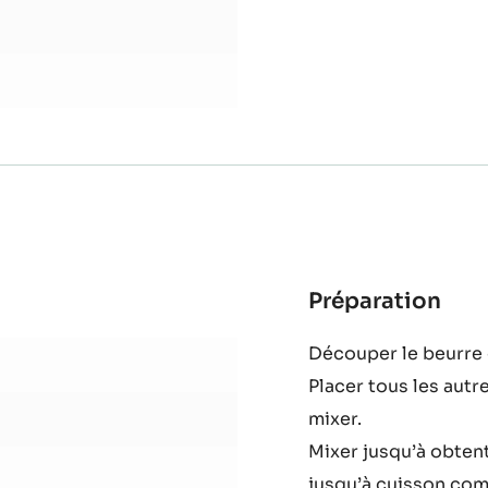
Mettre au four à 180
Préparation
:
Cru
Découper le beurre 
au
Placer tous les autr
cac