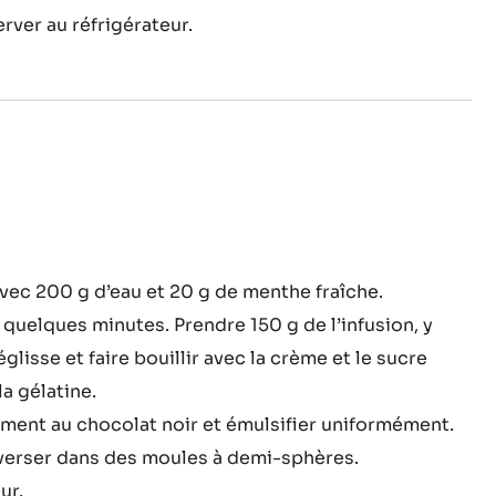
at noir et émulsionner.
colat
 légèrement fouettée lorsque le mélange atteint
eralda
ver au réfrigérateur.
me
vec 200 g d’eau et 20 g de menthe fraîche.
the,
quelques minutes. Prendre 150 g de l’infusion, y
isse
réglisse et faire bouillir avec la crème et le sucre
colat
la gélatine.