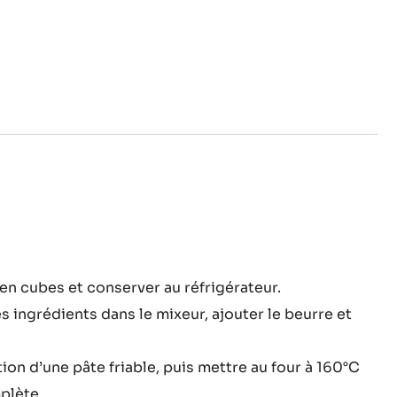
°C jusqu’à cuisson complète, puis laisser refroidir.
mble
en cubes et conserver au réfrigérateur.
es ingrédients dans le mixeur, ajouter le beurre et
ao