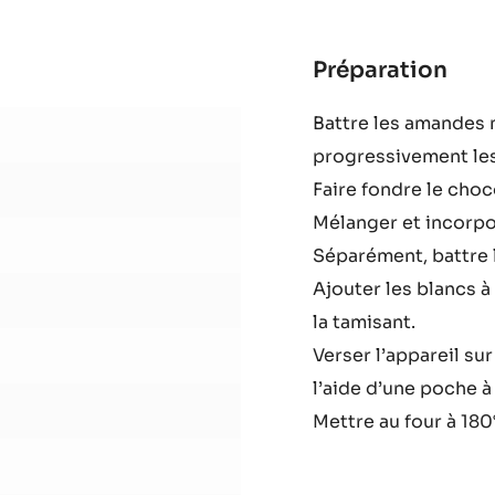
Préparation
:
Gén
Battre les amandes 
La
progressivement le
Esm
Faire fondre le choc
Mélanger et incorp
Séparément, battre l
Ajouter les blancs à
la tamisant.
Verser l’appareil sur
l’aide d’une poche à 