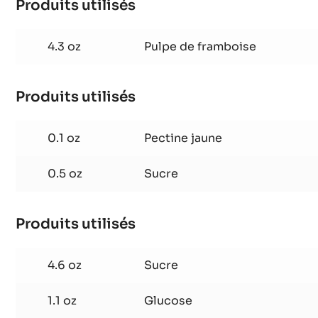
Pâte de fruit Framboise
Produits utilisés
:
Pâte
de
4.3 oz
Pulpe de framboise
fruit
Framboise
Produits utilisés
:
Pâte
de
0.1 oz
Pectine jaune
fruit
Framboise
0.5 oz
Sucre
Produits utilisés
:
Pâte