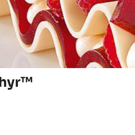
phyr™