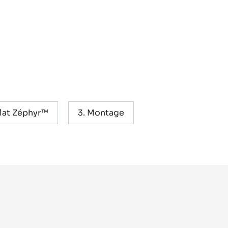
at Zéphyr™
Montage