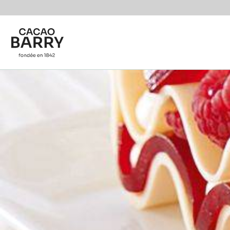
You are viewing this page in Canada - Français.
Switch regions if you would like to see the content f
Skip to main content