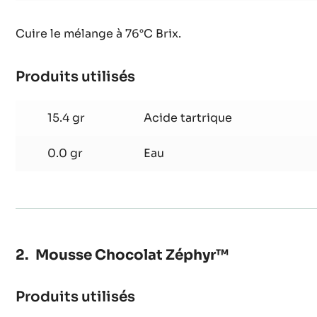
de
4.6 oz
Sucre
fruit
Framboise
1.1 oz
Glucose
Cuire le mélange à 76°C Brix.
Produits utilisés
:
Pâte
de
15.4 gr
Acide tartrique
fruit
Framboise
0.0 gr
Eau