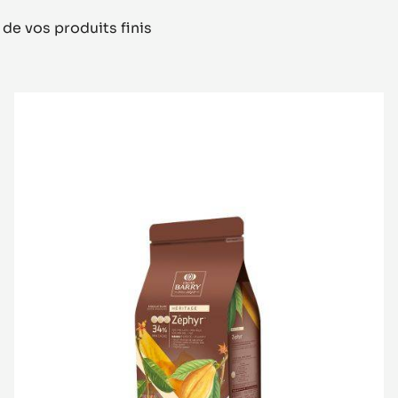
 de vos produits finis
CHOCOLAT
BLANC
-
ZÉPHYR™
34%
-
PISTOLES
-
SAC
DE
1KG