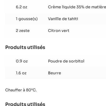
Mousse Chocolat Zéphyr™
Produits utilisés
:
Mousse
Chocolat
6.2 oz
Crème liquide 35% de matière
Zéphyr™
1 gousse(s)
Vanille de tahiti
2 zeste
Citron vert
Produits utilisés
:
Mousse
Chocolat
0.9 oz
Poudre de sorbitol
Zéphyr™
1.6 oz
Beurre