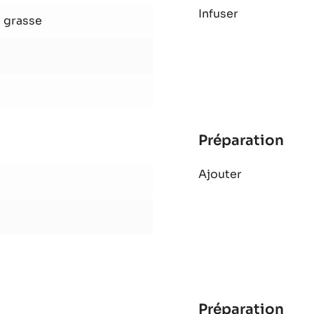
Préparation
:
Mou
Infuser
Cho
 grasse
Zép
Préparation
:
Mou
Ajouter
Cho
Zép