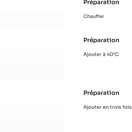
-
SAC
DE
1KG
Préparation
:
Pât
Chauffer
de
frui
Fra
Préparation
:
Pât
Ajouter à 40°C
de
frui
Fra
Préparation
:
Pât