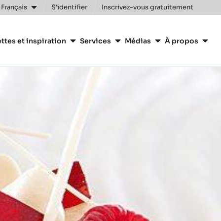
Clos
 Français
S'identifier
Inscrivez-vous gratuitement
n
ttes et inspiration
Services
Médias
À propos
y