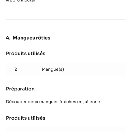
Mousse
Chocolat
Chinoiser et verser à 80°C sur
Zéphyr™
Produits utilisés
:
Mousse
Chocolat
150 g
Crème fouettée
Zéphyr™
Préparation
:
Mousse
Chocolat
A 25°C ajouter
Zéphyr™
Mangues rôties
Produits utilisés
: