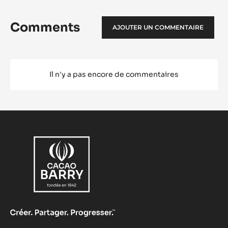
Opéra Pralin Feuilletine™
Opé
Prali
Feui
VOIR PLUS
Comments
AJOUTER UN COMMENTAIRE
Il n'y a pas encore de commentaires