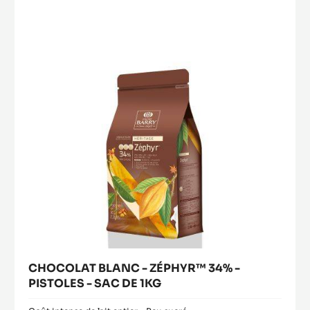
INGRÉDIENTS CLÉS
Pour un goût développé et un aspect visuel attractif de
vos produits finis
CHOCOLAT
BLANC
-
ZÉPHYR™
34%
-
PISTOLES
-
SAC
DE