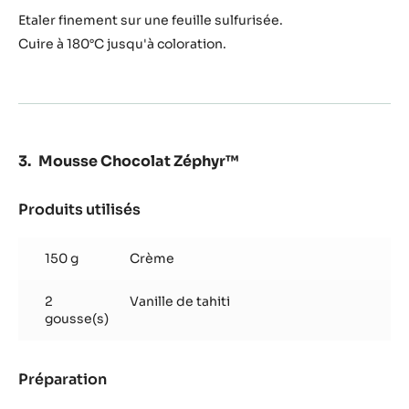
Produits utilisés
:
Nougatine
pistache
175 g
Pistaches concassées
Préparation
:
Nougatine
pistache
Ajouter
Etaler finement sur une feuille sulfurisée.
Cuire à 180°C jusqu'à coloration.
Mousse Chocolat Zéphyr™