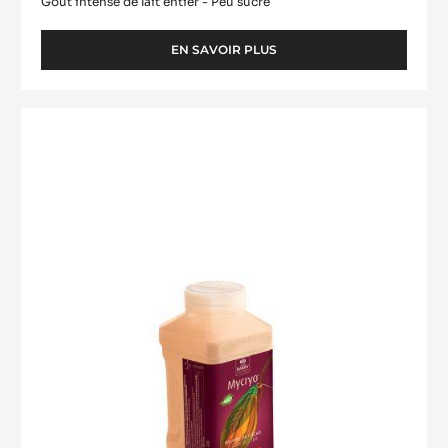
1KG
CHOCOLAT BLANC - ZÉPHYR™ 34% -
PISTOLES - SAC DE 1KG
Goût intense de lait entier - Peu sucré
EN SAVOIR PLUS
-
CHOCOLAT
BLANC
-
BEURRE
ZÉPHYR™
DE
34%
CACAO
-
PISTOLES
-