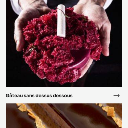
Royal Blanc
Roya
Blan
Gâteau
sans
dessus
dessous