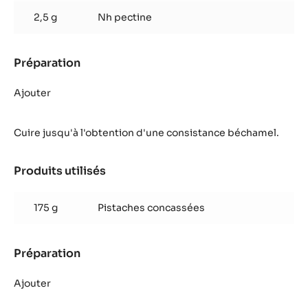
125 g
Beurre
Préparation
:
Nougatine
pistache
Cuire à 40°C
Produits utilisés
:
Nougatine
pistache
150 g
Sucre
2,5 g
Nh pectine
Préparation
:
Nougatine
pistache
Ajouter
Cuire jusqu'à l'obtention d'une consistance béchamel.