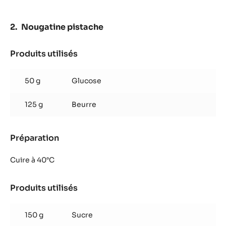
mangue
4 g
Muscade moulue
muscade
1 g
Gomme xanthane
Préparation
:
Coulis
mangue
Ajouter à 40°C
muscade
Nougatine pistache
Produits utilisés
:
Nougatine
pistache
50 g
Glucose