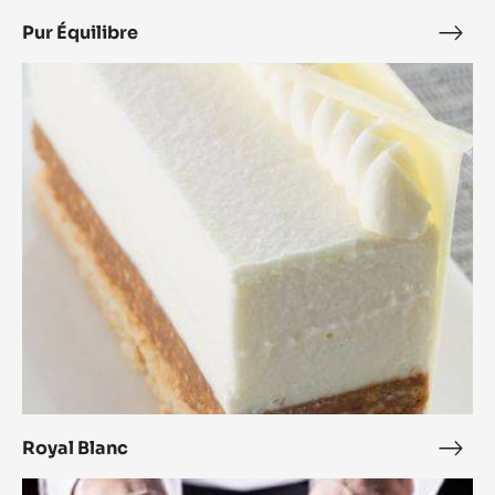
Pur Équilibre
Pur
Équi
Royal
Blanc