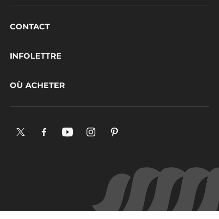
Footer
CONTACT
CacaoBarry
INFOLETTRE
OÙ ACHETER