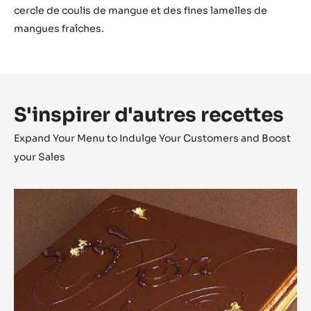
Ajouter le coulis de mangue.
Pocher à nouveau de la mousse Chocolat
Zéphyr™ terminer la sphère par des mangues rôties et
obturer avec de la nougatine pistache.
Coller sur la demi-sphère retournée les décors en
chocolat réalisés avec du Chocolat Zéphyr™ cristallisé.
Placer le dessert 10 minutes en congélation et réaliser un
effet velours en pistolant à 45°C un mélange 50%
Beurre de Cacao Mycryo® / 50% Chocolat Zéphyr™.
Placer le dessert au centre de l’assiette, déposer un
cercle de coulis de mangue et des fines lamelles de
mangues fraîches.
S'inspirer d'autres recettes