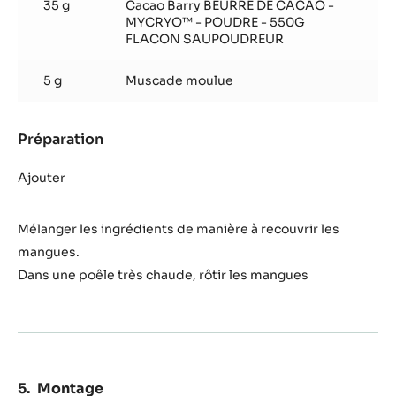
Mangues
rôties
2
Mangue(s)
Préparation
:
Mangues
rôties
Découper deux mangues fraîches en julienne
Produits utilisés
:
Mangues
rôties
35 g
Cacao Barry BEURRE DE CACAO -
MYCRYO™ - POUDRE - 550G
FLACON SAUPOUDREUR
5 g
Muscade moulue
Préparation
:
Mangues