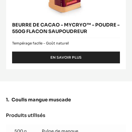
-
MYCRYO™
SAC
-
DE
1KG
POUDRE
-
550G
FLACON
SAUPOUDREUR
BEURRE DE CACAO - MYCRYO™ - POUDRE -
550G FLACON SAUPOUDREUR
Tempérage facile - Goût naturel
EN SAVOIR PLUS