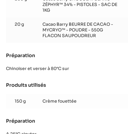
Préparation
:
Mousse
Chocolat
Ajouter
Zéphyr™
Pocher à 85°C et cuire comme une crème anglaise.
Produits utilisés
:
Mousse
Chocolat
200 g
Cacao Barry CHOCOLAT BLANC -
Zéphyr™
ZÉPHYR™ 34% - PISTOLES - SAC DE
1KG
20 g
Cacao Barry BEURRE DE CACAO -
MYCRYO™ - POUDRE - 550G
FLACON SAUPOUDREUR
Préparation
: