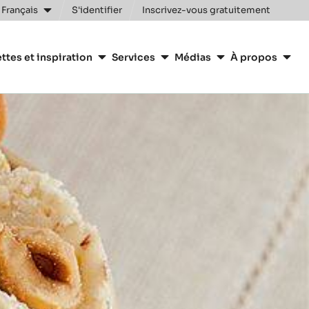
 Français
S'identifier
Inscrivez-vous gratuitement
n
ttes et inspiration
Services
Médias
À propos
y