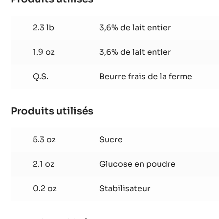
Glace
aux
2.3 lb
3,6% de lait entier
3
fruits
1.9 oz
3,6% de lait entier
secs
Q.S.
Beurre frais de la ferme
Produits utilisés
:
Glace
aux
5.3 oz
Sucre
3
fruits
2.1 oz
Glucose en poudre
secs
0.2 oz
Stabilisateur