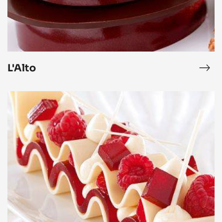
L'Alto
éra
L'Al
Le
Millefeuille
Zéphyr™