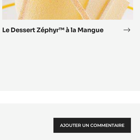
Le Dessert Zéphyr™ à la Mangue
Le
efeuille
Dess
hyr™
Zéph
à
la
Man
AJOUTER UN COMMENTAIRE