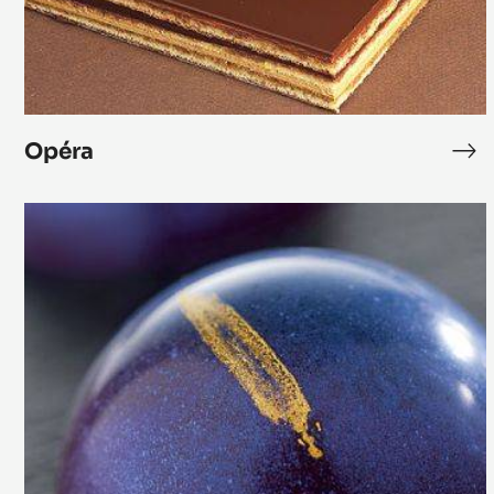
Opéra
Op
Bonbon
Cara
Crakine™
marron