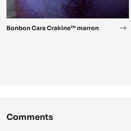
Bonbon Cara Crakine™ marron
Bo
Ca
Cr
ma
Comments