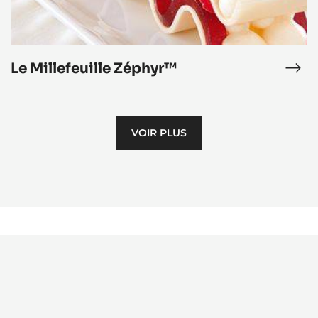
Le Millefeuille Zéphyr™
nbon
Le
ra
Mill
akine™
Zép
rron
VOIR PLUS