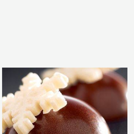
Bonbon
Cara
Crakine™
coco