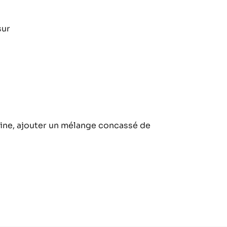
ce
sur
ts
s
ce
rbine, ajouter un mélange concassé de
ts
s