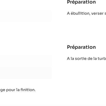
Préparation
:
Gla
A ébullition, verser 
aux
3
frui
sec
Préparation
:
Gla
A la sortie de la tu
aux
3
frui
sec
e pour la finition.