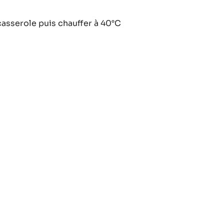
ce
asserole puis chauffer à 40°C
ts
s
ce
ts
s