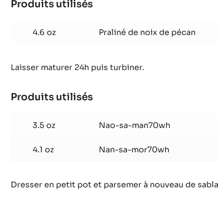
Produits utilisés
:
Glace
aux
4.6 oz
Praliné de noix de pécan
3
fruits
Laisser maturer 24h puis turbiner.
secs
Produits utilisés
:
Glace
aux
3.5 oz
Nao-sa-man70wh
3
fruits
4.1 oz
Nan-sa-mor70wh
secs
Dresser en petit pot et parsemer à nouveau de sablag