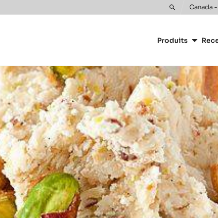
Canada -
Toggle
Main
search
navigatio
Produits
Rece
CacaoBarr