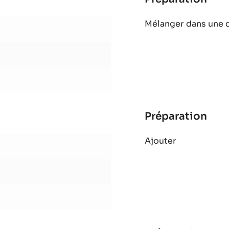
Gla
Mélanger dans une c
aux
3
frui
sec
Préparation
:
Gla
Ajouter
aux
3
frui
sec