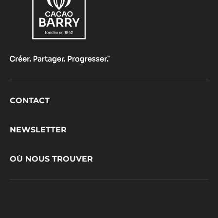
Footer
CONTACT
CacaoBarry
NEWSLETTER
OÙ NOUS TROUVER