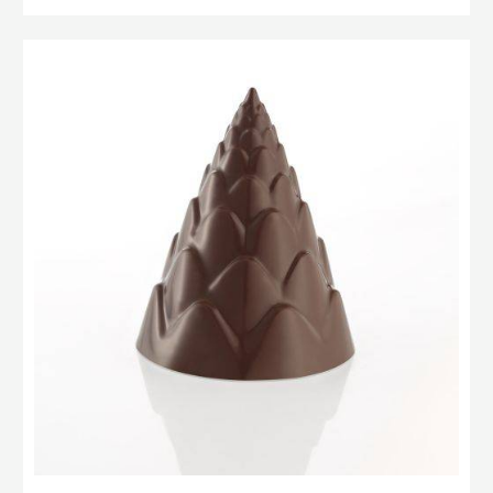
MOULE
TOUPIE
CACAO
Moule
COLLECTIVE
Toupie
Pomme
de
Pin