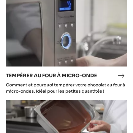
À
MICRO-
ONDE
TEMPÉRER AU FOUR À MICRO-ONDE
TEM
AU
Comment et pourquoi tempérer votre chocolat au four à
FOU
micro-ondes. Idéal pour les petites quantités !
À
Tempérer
MIC
avec
OND
Mycryo®