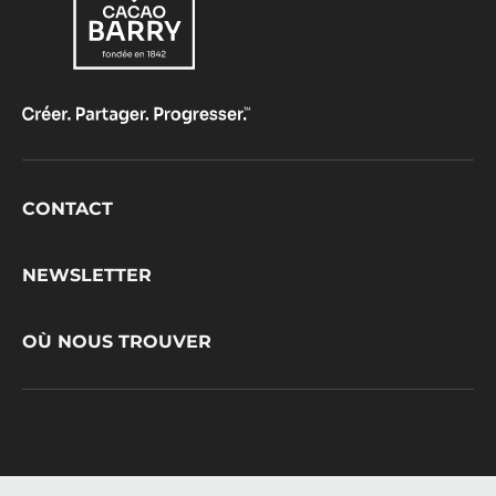
Footer
CONTACT
CacaoBarry
NEWSLETTER
OÙ NOUS TROUVER