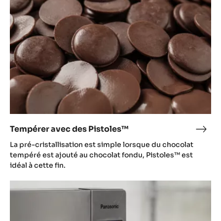
Pistoles™
Tempérer avec des Pistoles™
Temp
avec
La pré-cristallisation est simple lorsque du chocolat
des
tempéré est ajouté au chocolat fondu, Pistoles™ est
Pist
idéal à cette fin.
TEMPÉRER
AU
FOUR