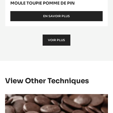
MOULE TOUPIE POMME DE PIN
EN SAVOIR PLUS
-
MOULE
TOUPIE
POMME
DE
VOIR PLUS
PIN
View Other Techniques
Tempérer
avec
des