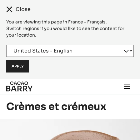
Close
You are viewing this page in France - Français.
Switch regions if you would like to see the content for
your location.
Skip to main content
Togg
main
navi
Crèmes et crémeux