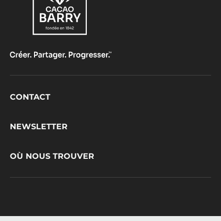
Footer
CONTACT
CacaoBarry
NEWSLETTER
OÙ NOUS TROUVER