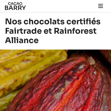
Skip to main content
Togg
main
navi
Nos chocolats certifiés
Fairtrade et Rainforest
Alliance