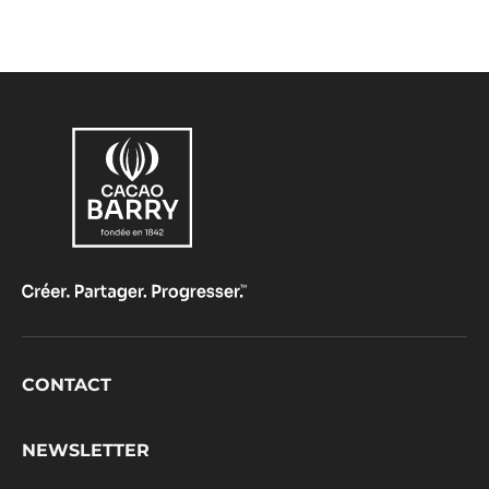
Footer
CONTACT
CacaoBarry
NEWSLETTER