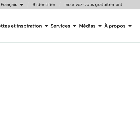
 Français
S'identifier
Inscrivez-vous gratuitement
n
ttes et inspiration
Services
Médias
À propos
y