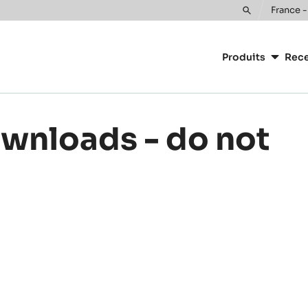
France -
Toggle
Main
search
navigatio
Produits
Rece
CacaoBarr
ownloads - do not