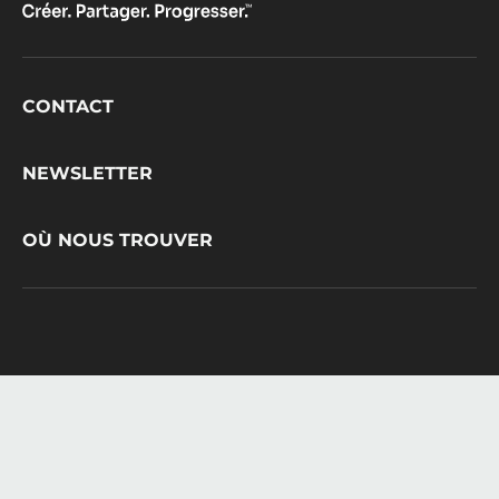
Footer
CONTACT
CacaoBarry
NEWSLETTER
OÙ NOUS TROUVER