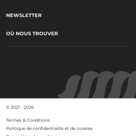
Footer
CONTACT
CacaoBarry
NEWSLETTER
OÙ NOUS TROUVER