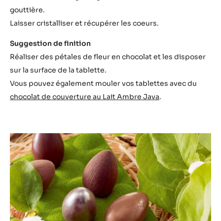
Assemblage
Utiliser un chocolat de couverture noir cristallisé pour
pouvoir coller les coeurs et les fruits secs caramélisés.
Laisser cristalliser.
Astuce du Chef
Abaisser sur une bande de papier guitare du chocolat
blanc cristallisé coloré rouge.
A l’aide d’un emporte-pièce, détailler des cœurs.
Afin de réaliser un galbe glisser la bande dans une
gouttière.
Laisser cristalliser et récupérer les coeurs.
Suggestion de finition
Réaliser des pétales de fleur en chocolat et les disposer
sur la surface de la tablette.
Vous pouvez également mouler vos tablettes avec du
chocolat de couverture au Lait Ambre Java
.