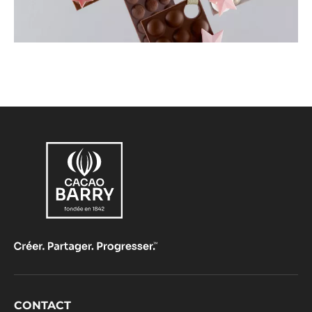
polycarbonate
.
Les étuis et les stickers sont disponibles sur notre
E-Boutic
.