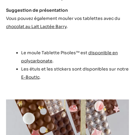
minutes, puis pulvériser du Beurre de Cacao Coloré vert
à 45°C pour réaliser une finition velours sur la tablette.
Assemblage
Coller les œufs pralinés sur la tablette.
Astuce du Chef
Pour la réalisation d’un velours parfait, pulvériser au plus
près de la tablette, puis éloigner le pistolet de celle-ci
afin afin de créer un beau grain de velours.
Suggestion de présentation
Vous pouvez également mouler vos tablettes avec du
chocolat au Lait Lactée Barry
.
Le moule Tablette Pisoles™ est
disponible en