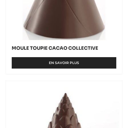
MOULE TOUPIE CACAO COLLECTIVE
EN SAVOIR PLUS
-
MOULE
TOUPIE
CACAO
Moule
COLLECTIVE
Toupie
Pomme
de
Pin