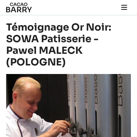
Skip to main content
Togg
main
navi
Témoignage Or Noir:
SOWA Patisserie -
Pawel MALECK
(POLOGNE)