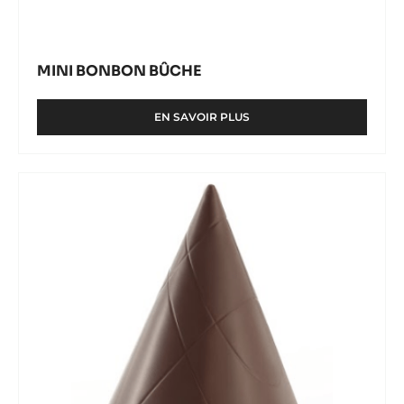
MINI BONBON BÛCHE
EN SAVOIR PLUS
-
MINI
BONBON
BÛCHE
Moule
Toupie
Cacao
Collective