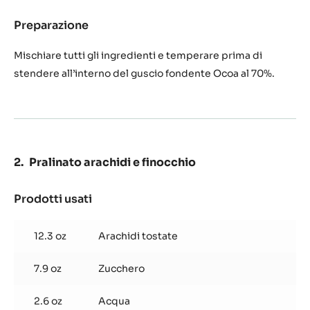
Prodotti usati
:
Ganache
al
0.9 lb
Pralina di arachidi al finocchio
pralinato
di
4.2 oz
Cacao Barry Alunga™
arachidi
e
finocchio
2.1 oz
Burro di cacao
0.6 oz
Finocchio tostato e in polvere
Preparazione
:
Ganache
al
Mischiare tutti gli ingredienti e temperare prima di
pralinato
stendere all’interno del guscio fondente Ocoa al 70%.
di
arachidi
e
finocchio