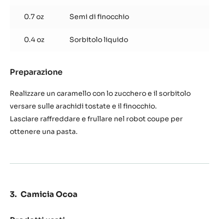
Pralinato arachidi e finocchio
Prodotti usati
:
Pralinato
arachidi
12.3 oz
Arachidi tostate
e
finocchio
7.9 oz
Zucchero
2.6 oz
Acqua
0.7 oz
Semi di finocchio
0.4 oz
Sorbitolo liquido
Preparazione
:
Pralinato
arachidi
Realizzare un caramello con lo zucchero e il sorbitolo