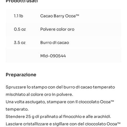
e
versare sulle arachidi tostate e il finocchio.
finocchio
Lasciare raffreddare e frullare nel robot coupe per
ottenere una pasta.
Camicia Ocoa
Prodotti usati
:
Camicia
Ocoa
1.1 lb
Cacao Barry Ocoa™
0.5 oz
Polvere color oro
3.5 oz
Burro di cacao