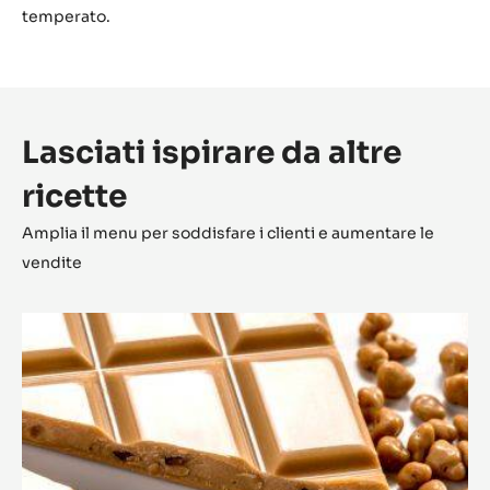
Mld-090544
Preparazione
:
Camicia
Ocoa
Spruzzare lo stampo con del burro di cacao temperato
mischiato al colore oro in polvere.
Una volta asciugato, stampare con il cioccolato Ocoa™
temperato.
Stendere 25 g di pralinato al finocchio e alle arachidi.
Lasciare cristallizzare e sigillare con del cioccolato Ocoa™
temperato.
Lasciati ispirare da altre
ricette