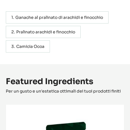
Uses 2 snacking bar rounded moulds
Actions
SCRIVI UN COMMENTO
SALVARE
Contenente: 3 passi
METRICO
US
Ganache al pralinato di arachidi e finocchio
Pralinato arachidi e finocchio
Camicia Ocoa