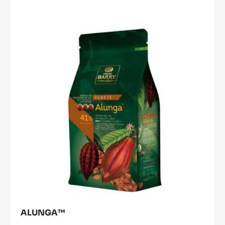
OCOA™
PIÙ INFORMAZIONI
-
OCOA™
Alunga™