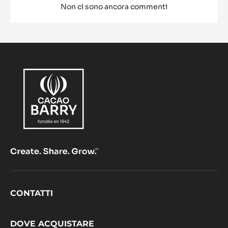
caffè
di
Zép
Cara
mace
nel
caff
Comments
AGGIUNGI UN COMMENTO
Non ci sono ancora commenti