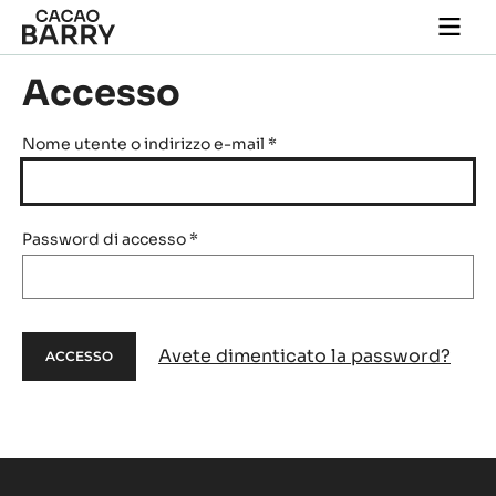
Skip to main content
Togg
main
navi
Accesso
Nome utente o indirizzo e-mail
*
Password di accesso
*
Avete dimenticato la password?