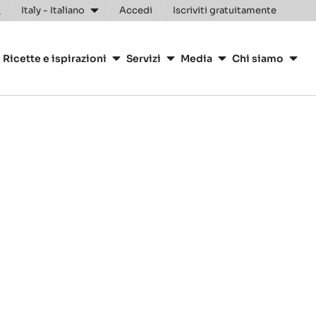
Italy - Italiano
Accedi
Iscriviti gratuitamente
oggle
earch
ion
Ricette e ispirazioni
Servizi
Media
Chi siamo
arry