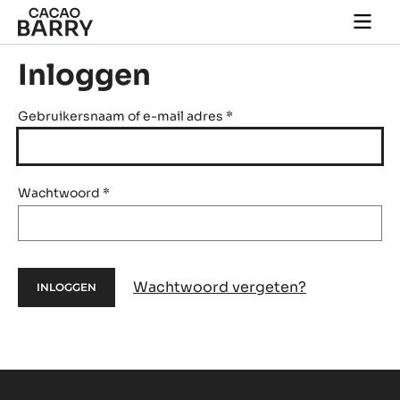
Skip to main content
Togg
main
navi
Inloggen
Gebruikersnaam of e-mail adres
*
Wachtwoord
*
Wachtwoord vergeten?