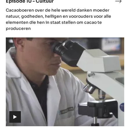
Episode 10 - Cultuur
Epis
(includes
10
Cacaoboeren over de hele wereld danken moeder
video)
-
natuur, godheden, heiligen en voorouders voor alle
Cult
elementen die hen in staat stellen om cacao te
produceren
Episode
11
-
Uitdagingen
(includes
video)