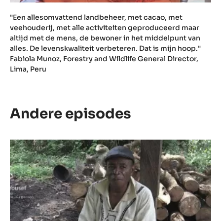
"Een allesomvattend landbeheer, met cacao, met
veehouderij, met alle activiteiten geproduceerd maar
altijd met de mens, de bewoner in het middelpunt van
alles. De levenskwaliteit verbeteren. Dat is mijn hoop."
Fabiola Munoz, Forestry and Wildlife General Director,
Lima, Peru
Andere episodes
Episode
1
-
De
betekenis
van
cacao