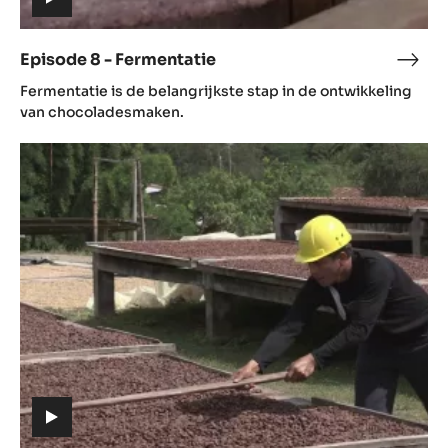
(includes
video)
Episode 8 - Fermentatie
Epis
(includes
8
Fermentatie is de belangrijkste stap in de ontwikkeling
video)
-
van chocoladesmaken.
Ferm
Episode
9
-
Drogen
(includes