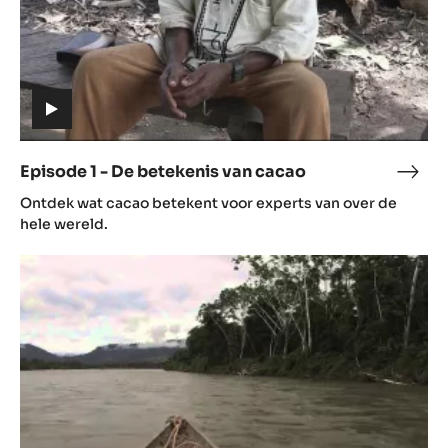
(includes
video)
Episode 1 - De betekenis van cacao
Epis
(includes
1
Ontdek wat cacao betekent voor experts van over de
video)
-
hele wereld.
De
Episode
bete
2
van
-
caca
Oorsprong