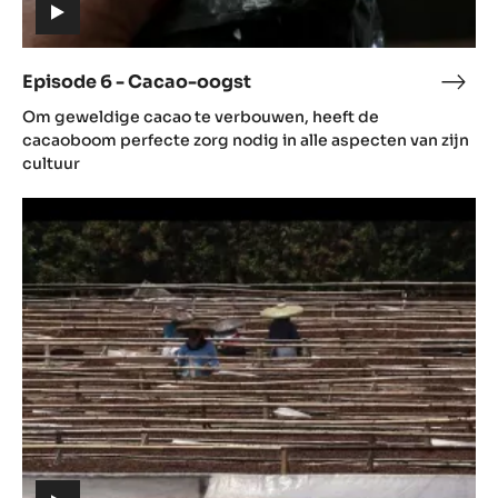
(includes
video)
Episode 6 - Cacao-oogst
Epis
(includes
6
Om geweldige cacao te verbouwen, heeft de
video)
-
cacaoboom perfecte zorg nodig in alle aspecten van zijn
Caca
cultuur
oogs
Episode
7
-
Na
de
oogst