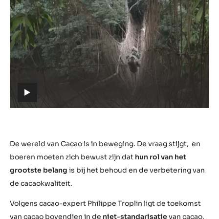
Video
afspelen:
https://youtu.be/hfvinO54uhc
h
t
t
p
s
De wereld van Cacao is in beweging. De vraag stijgt, en
:
boeren moeten zich bewust zijn dat
hun rol van het
/
grootste belang
is bij het behoud en de verbetering van
/
de cacaokwaliteit.
y
o
Volgens cacao-expert Philippe Troplin ligt de toekomst
u
van cacao bovendien in de
niet
-
standarisatie
van cacao.