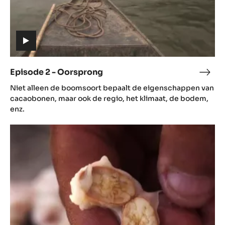
(includes
video)
Episode 2 - Oorsprong
Epis
(includes
2
Niet alleen de boomsoort bepaalt de eigenschappen van
video)
-
cacaobonen, maar ook de regio, het klimaat, de bodem,
Oors
enz.
Episode
3
-
Aroma