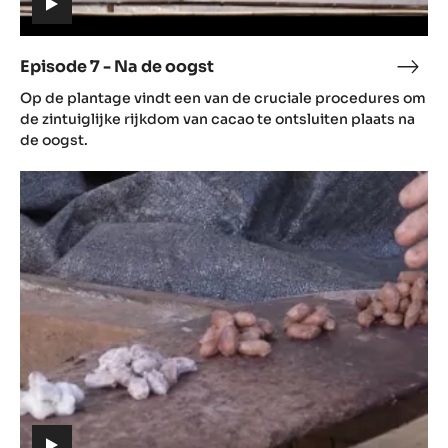
(includes
video)
Episode 7 - Na de oogst
Epis
(includes
7
Op de plantage vindt een van de cruciale procedures om
video)
-
de zintuiglijke rijkdom van cacao te ontsluiten plaats na
Na
de oogst.
de
Episode
oogs
8
-
Fermentatie