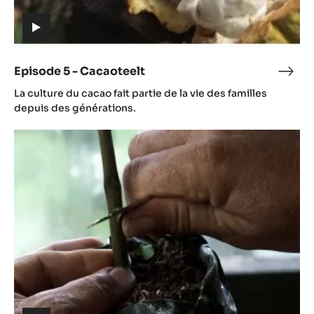
(includes
video)
Episode 5 - Cacaoteelt
Epis
(includes
5
La culture du cacao fait partie de la vie des familles
video)
-
depuis des générations.
Caca
Episode
6
-
Cacao-
oogst