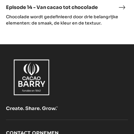
video)
Episode 14 - Van cacao tot chocolade
Epis
(includes
14
Chocolade wordt gedefinieerd door drie belangrijke
video)
-
elementen: de smaak, de kleur en de textuur.
Van
caca
tot
choc
CONTACT OPNEMEN