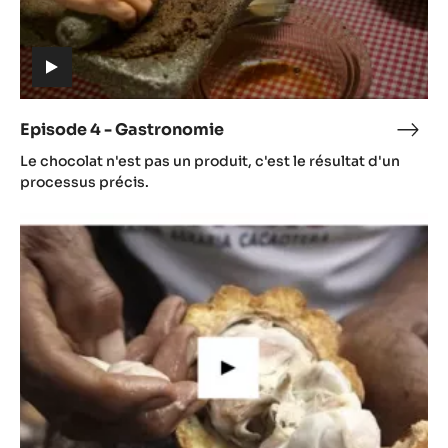
(includes
video)
Episode 4 - Gastronomie
Epis
(includes
4
Le chocolat n'est pas un produit, c'est le résultat d'un
video)
-
processus précis.
Gast
Episode
5
-
Cacaoteelt