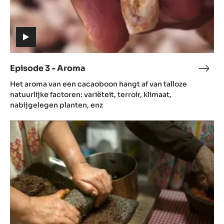
(includes
video)
Episode 3 - Aroma
Epis
(includes
3
Het aroma van een cacaoboon hangt af van talloze
video)
-
natuurlijke factoren: variëteit, terroir, klimaat,
Aro
nabijgelegen planten, enz
Episode
4
-
Gastronomie