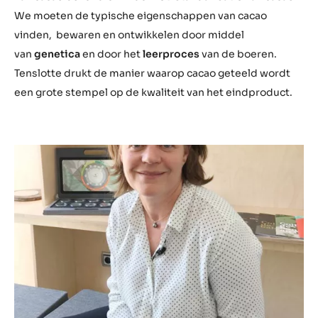
t
We moeten de typische eigenschappen van cacao
u
vinden, bewaren en ontwikkelen door middel
.
van
genetica
en door het
leerproces
van de boeren.
b
Tenslotte drukt de manier waarop cacao geteeld wordt
e
een grote stempel op de kwaliteit van het eindproduct.
/
h
f
v
i
n
O
5
4
u
h
c