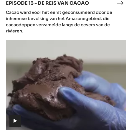
EPISODE 13 - DE REIS VAN CACAO
EPI
(includes
13
Cacao werd voor het eerst geconsumeerd door de
video)
-
inheemse bevolking van het Amazonegebied, die
DE
cacaodoppen verzamelde langs de oevers van de
rivieren.
REIS
VAN
Episode
CAC
14
-
Van
cacao
tot
chocolade
(includes