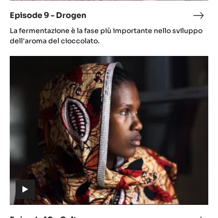
video)
Episode 9 - Drogen
Epis
(includes
9
La fermentazione è la fase più importante nello sviluppo
video)
-
dell'aroma del cioccolato.
Dro
Episode
10
-
Cultuur
(includes
video)