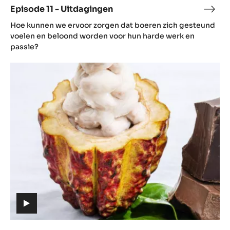
Episode 11 - Uitdagingen
Epis
(includes
11
Hoe kunnen we ervoor zorgen dat boeren zich gesteund
video)
-
voelen en beloond worden voor hun harde werk en
Uitd
passie?
EPISODE
13
-
DE
REIS
VAN
CACAO
(includes
video)