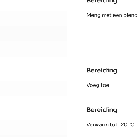
Bereiding
:
Macar
Meng met een blende
Bereiding
:
Macar
Voeg toe
Bereiding
: