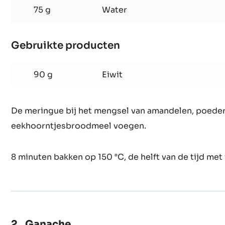
Macarons
250 g
Suiker
75 g
Water
Gebruikte producten
:
Macarons
90 g
Eiwit
De meringue bij het mengsel van amandelen, poeder
eekhoorntjesbroodmeel voegen.
8 minuten bakken op 150 °C, de helft van de tijd met 