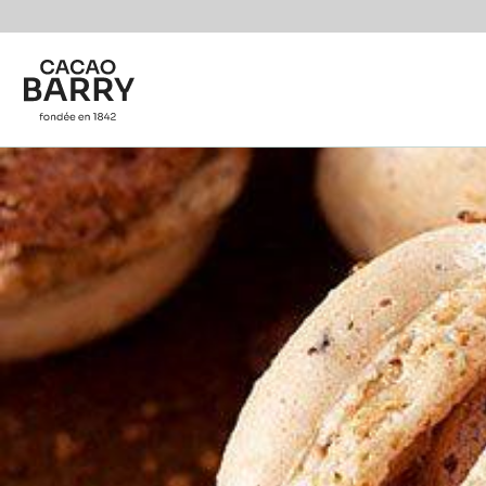
You are viewing this page in Netherlands - Nederlan
Switch regions if you would like to see the content f
Skip to main content