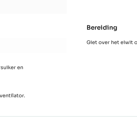
Macar
Verwarm tot 120 °C
Bereiding
:
Macar
Giet over het eiwit
suiker en
ventilator.