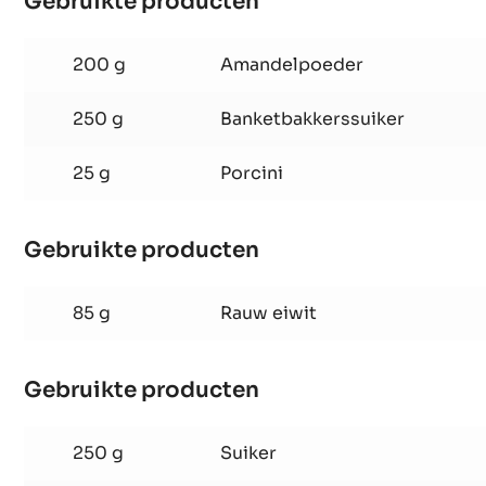
Macarons
Gebruikte producten
:
Macarons
200 g
Amandelpoeder
250 g
Banketbakkerssuiker
25 g
Porcini
Gebruikte producten
:
Macarons
85 g
Rauw eiwit
Gebruikte producten
: