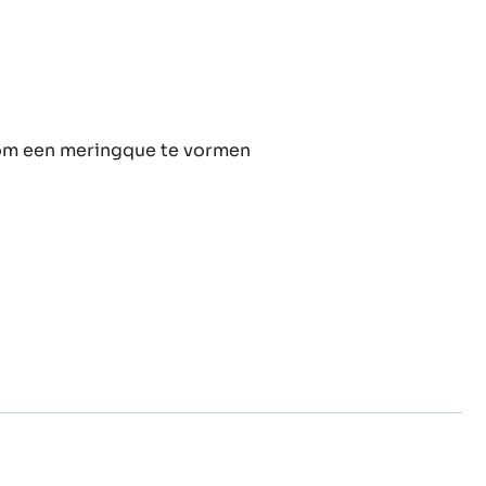
ons
ons
 om een meringque te vormen