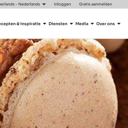
Clos
erlands - Nederlands
Inloggen
Gratis aanmelden
n
cepten & inspiratie
Diensten
Media
Over ons
ry