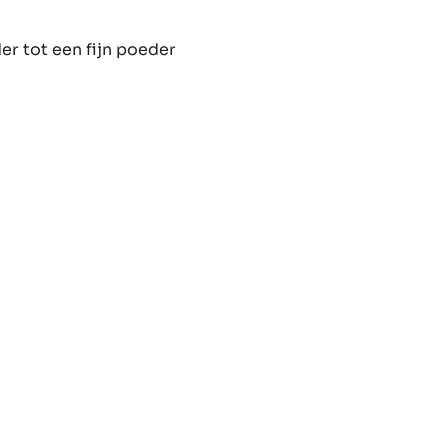
ons
r tot een fijn poeder
ons