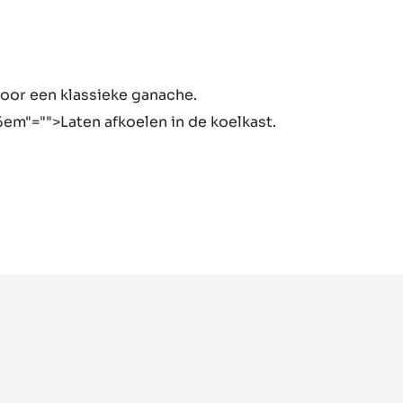
che
voor een klassieke ganache.
6em"="">Laten afkoelen in de koelkast.