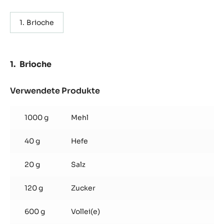
Brioche
Brioche
Verwendete Produkte
:
Brioche
1000 g
Mehl
40 g
Hefe
20 g
Salz
120 g
Zucker
600 g
Vollei(e)