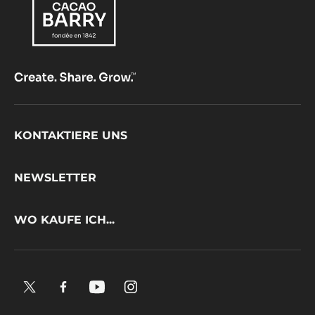
Footer
KONTAKTIERE UNS
CacaoBarry
NEWSLETTER
WO KAUFE ICH...
X.
Facebook.
YouTube.
Instagram
Opens
Opens
Opens
.