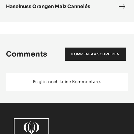
Haselnuss Orangen Malz Cannelés
Hase
Ora
Malz
Cann
Comments
KOMMENTAR SCHREIBEN
Es gibt noch keine Kommentare.