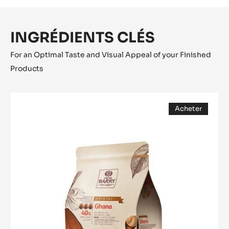
INGRÉDIENTS CLÉS
For an Optimal Taste and Visual Appeal of your Finished
Products
Ghana
Acheter
(opens
a
modal
window)