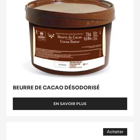
BEURRE DE CACAO DÉSODORISÉ
EN SAVOIR PLUS
-
BEURRE
DE
CACAO
COUVERTURE
DÉSODORISÉ
Acheter
NOIRE
(opens