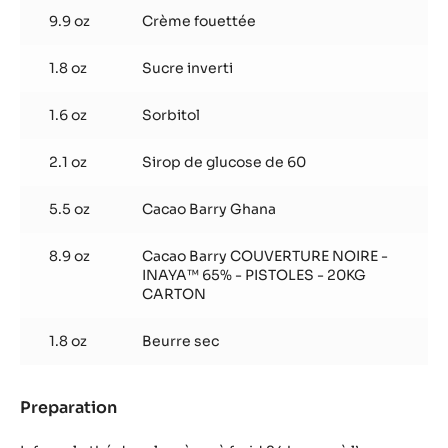
9.9 oz
Crème fouettée
1.8 oz
Sucre inverti
1.6 oz
Sorbitol
2.1 oz
Sirop de glucose de 60
5.5 oz
Cacao Barry Ghana
8.9 oz
Cacao Barry COUVERTURE NOIRE -
INAYA™ 65% - PISTOLES - 20KG
CARTON
1.8 oz
Beurre sec
Preparation
:
Ganache