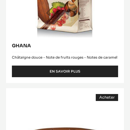
GHANA
Châtaigne douce - Note de fruits rouges - Notes de caramel
EN SAVOIR PLUS
-
GHANA
Beurre
Acheter
de
(opens
Cacao
a
modal
Désodorisé
window)