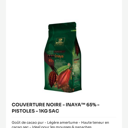
-
a
modal
INAYA™
window)
65%
-
PISTOLES
-
1KG
SAC
COUVERTURE NOIRE - INAYA™ 65% -
PISTOLES - 1KG SAC
Goût de cacao pur - Légère amertume - Haute teneur en
cacao sec - Ideal pour les mousses & ganaches