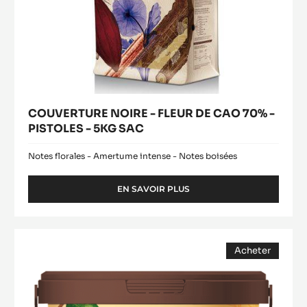
SAC
COUVERTURE NOIRE - FLEUR DE CAO 70% -
PISTOLES - 5KG SAC
Notes florales - Amertume intense - Notes boisées
EN SAVOIR PLUS
-
COUVERTURE
NOIRE
-
Praliné
FLEUR
Acheter
50%
DE
(opens
Amandes
CAO
a
modal
70%
/
window)
-
Noisettes
PISTOLES