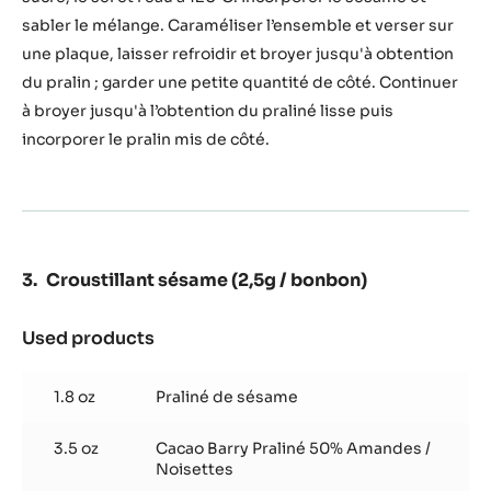
sabler le mélange. Caraméliser l’ensemble et verser sur
une plaque, laisser refroidir et broyer jusqu'à obtention
du pralin ; garder une petite quantité de côté. Continuer
à broyer jusqu'à l’obtention du praliné lisse puis
incorporer le pralin mis de côté.
Croustillant sésame (2,5g / bonbon)
Used products
:
Croustillant
sésame
1.8 oz
Praliné de sésame
(2,5g
/
3.5 oz
Cacao Barry Praliné 50% Amandes /
bonbon)
Noisettes