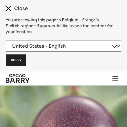
Close
You are viewing this page in Belgium - Français.
Switch regions if you would like to see the content for
your location.
Skip to main content
Togg
main
navi