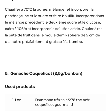
Insert
cœur
Chauffer à 70°C la purée, mélanger et incorporer la
de
pectine jaune et le sucre et faire bouillir. Incorporer dans
fraise
le mélange précédent le deuxième sucre et le glucose,
(pâte
cuire à 106°c et incorporer la solution acide. Couler à ras
de
fruit)
la pâte de fruit dans le moule demi-sphère de 2 cm de
diamètre préalablement graissé à la bombe.
Ganache Coquelicot (2,5g/bonbon)
Used products
:
Ganache
Coquelicot
1.1 oz
Dammann frères n°275 thé noir
(2,5g/bonbon)
coquelicot gourmand