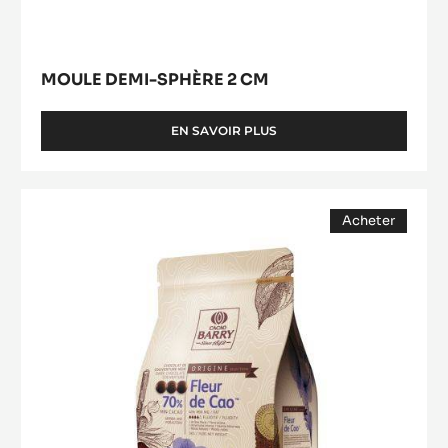
MOULE DEMI-SPHÈRE 2 CM
EN SAVOIR PLUS
-
MOULE
DEMI-
SPHÈRE
COUVERTURE
2
Acheter
NOIRE
CM
(opens
-
a
modal
FLEUR
window)
DE
CAO
70%
-
PISTOLES
-
5KG