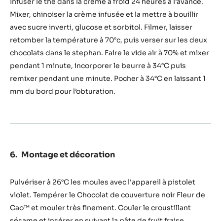
Coquelicot
Infuser le thé dans la crème à froid 24 heures à l’avance.
(2,5g/bonbon)
Mixer, chinoiser la crème infusée et la mettre à bouillir
avec sucre inverti, glucose et sorbitol. Filmer, laisser
retomber la température à 70°c, puis verser sur les deux
chocolats dans le stephan. Faire le vide air à 70% et mixer
pendant 1 minute, incorporer le beurre à 34°C puis
remixer pendant une minute. Pocher à 34°C en laissant 1
mm du bord pour l’obturation.
Montage et décoration
Pulvériser à 26°C les moules avec l'appareil à pistolet
violet. Tempérer le Chocolat de couverture noir Fleur de
Cao™ et mouler très finement. Couler le croustillant
sésame et insérer en suivant la pâte de fruit fraise