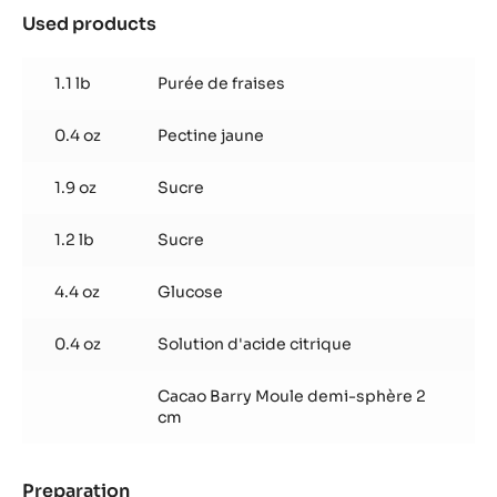
Used products
:
Insert
cœur
1.1 lb
Purée de fraises
de
fraise
0.4 oz
Pectine jaune
(pâte
de
fruit)
1.9 oz
Sucre
1.2 lb
Sucre
4.4 oz
Glucose
0.4 oz
Solution d'acide citrique
Cacao Barry Moule demi-sphère 2
cm
Preparation
: