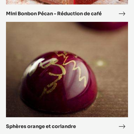
Mini Bonbon Pécan - Réduction de café
Mini
Bon
Sphères
Péca
orange
-
et
Rédu
coriandre
de
café
Sphères orange et coriandre
Sphè
oran