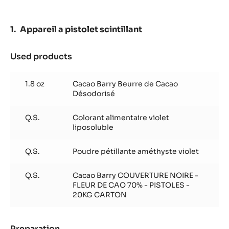
NOISETTES
Appareil a pistolet scintillant
Used products
:
Appareil
a
1.8 oz
Cacao Barry Beurre de Cacao
pistolet
Désodorisé
scintillant
Q.S.
Colorant alimentaire violet
liposoluble
Q.S.
Poudre pétillante améthyste violet
Q.S.
Cacao Barry COUVERTURE NOIRE -
FLEUR DE CAO 70% - PISTOLES -
20KG CARTON
Preparation
: