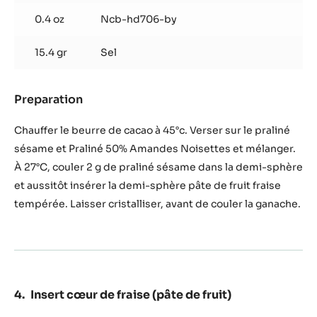
0.4 oz
Ncb-hd706-by
15.4 gr
Sel
Preparation
:
Croustillant
sésame
Chauffer le beurre de cacao à 45°c. Verser sur le praliné
(2,5g
sésame et Praliné 50% Amandes Noisettes et mélanger.
/
À 27°C, couler 2 g de praliné sésame dans la demi-sphère
bonbon)
et aussitôt insérer la demi-sphère pâte de fruit fraise
tempérée. Laisser cristalliser, avant de couler la ganache.
Insert cœur de fraise (pâte de fruit)