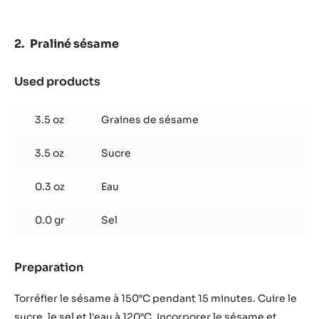
Praliné sésame
Used products
:
Praliné
sésame
3.5 oz
Graines de sésame
3.5 oz
Sucre
0.3 oz
Eau
0.0 gr
Sel
Preparation
:
Praliné
sésame
Torréfier le sésame à 150°C pendant 15 minutes. Cuire le
sucre, le sel et l'eau à 120°C. Incorporer le sésame et