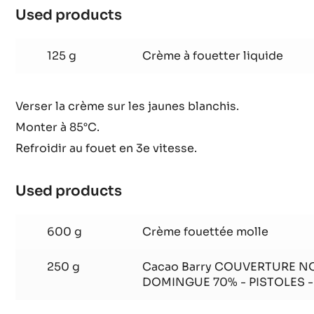
Used products
:
Mousse
Saint
125 g
Crème à fouetter liquide
Domingue
Verser la crème sur les jaunes blanchis.
Monter à 85°C.
Refroidir au fouet en 3e vitesse.
Used products
:
Mousse
Saint
600 g
Crème fouettée molle
Domingue
250 g
Cacao Barry COUVERTURE NO
DOMINGUE 70% - PISTOLES -