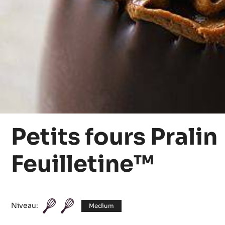
Petits fours Pralin
Feuilletine™
Niveau:
Medium