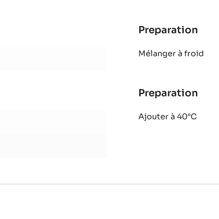
DE
1KG
Preparation
:
Cou
Mélanger à froid
man
mus
Preparation
:
Cou
Ajouter à 40°C
man
mus