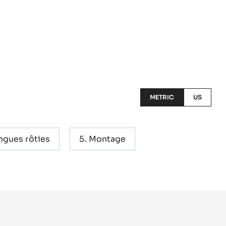
METRIC
US
gues rôties
Montage