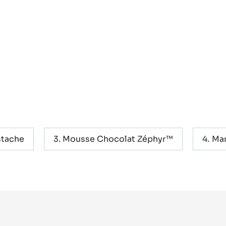
stache
Mousse Chocolat Zéphyr™
Man