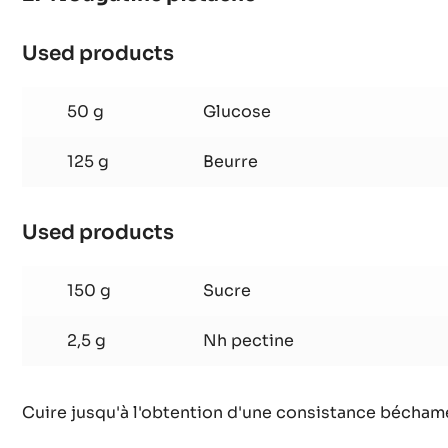
Used products
:
Nougatine
pistache
50 g
Glucose
125 g
Beurre
Used products
:
Nougatine
pistache
150 g
Sucre
2,5 g
Nh pectine
Cuire jusqu'à l'obtention d'une consistance béchame