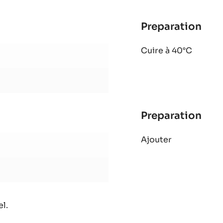
Preparation
:
Nou
Cuire à 40°C
pis
Preparation
:
Nou
Ajouter
pis
l.