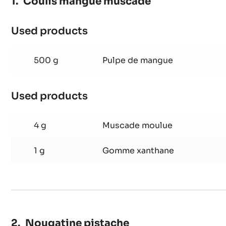
Coulis mangue muscade
Used products
:
Coulis
mangue
500 g
Pulpe de mangue
muscade
Used products
:
Coulis
mangue
4 g
Muscade moulue
muscade
1 g
Gomme xanthane
Nougatine pistache