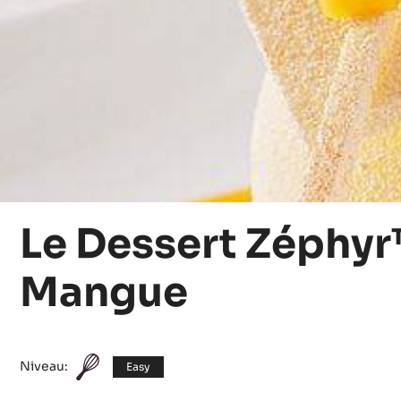
Le Dessert Zéphyr™
Mangue
Niveau:
Easy