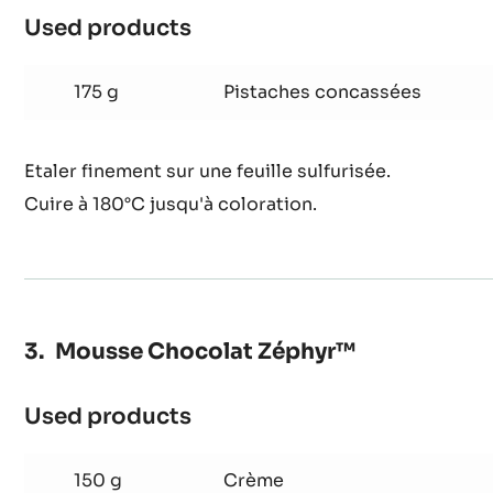
Used products
:
Nougatine
pistache
175 g
Pistaches concassées
Etaler finement sur une feuille sulfurisée.
Cuire à 180°C jusqu'à coloration.
Mousse Chocolat Zéphyr™
Used products
:
Mousse
Chocolat
150 g
Crème