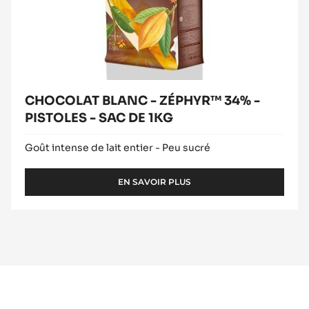
CHOCOLAT BLANC - ZÉPHYR™ 34% -
PISTOLES - SAC DE 1KG
Goût intense de lait entier - Peu sucré
EN SAVOIR PLUS
-
CHOCOLAT
BLANC
-
ZÉPHYR™
34%
-
PISTOLES
-
SAC