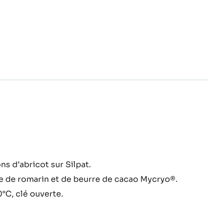
re
arin
fit
ns d’abricot sur Silpat.
ricot