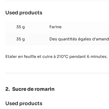
Gianduja
45 g
Sucre
75 g
Blanc d'oeuf
Used products
:
Biscuit
Gianduja
35 g
Farine
35 g
Des quantités égales d'amand
Etaler en feuille et cuire à 210°C pendant 6 minutes.