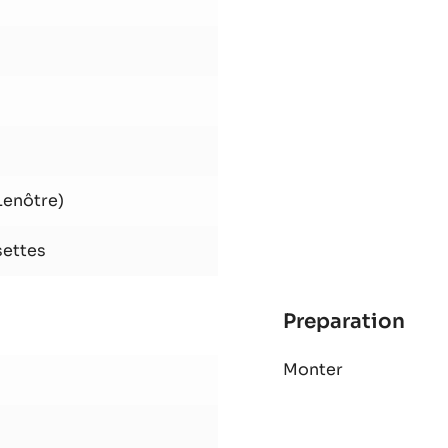
Preparation
:
Bisc
Mélanger
Gia
Lenôtre)
settes
Preparation
:
Bisc