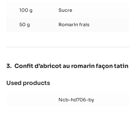
Sucre de romarin
Used products
:
Sucre
de
100 g
Sucre
romarin
50 g
Romarin frais
Confit d'abricot au romarin façon tatin
Used products
:
Confit
d'abricot
Ncb-hd706-by