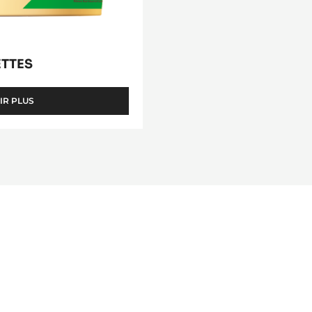
ETTES
IR PLUS
-
PURE
PÂTE
DE
NOISETTES