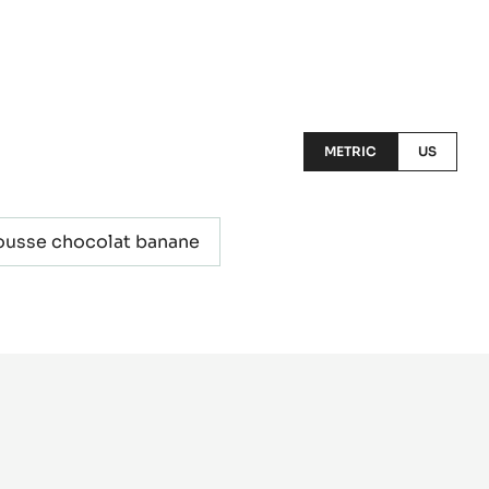
METRIC
US
usse chocolat banane