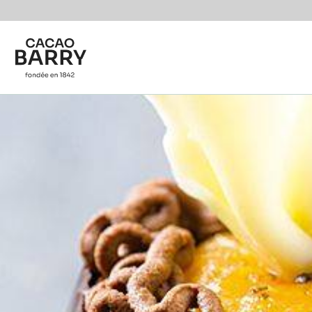
You are viewing this page in Belgium - Français.
Switch regions if you would like to see the content f
Skip to main content