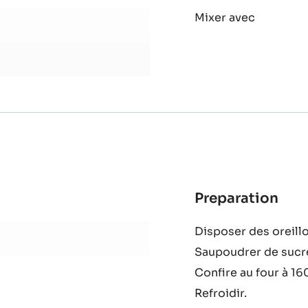
Preparation
:
Suc
Mixer avec
de
rom
Preparation
:
Con
Disposer des oreillo
d'ab