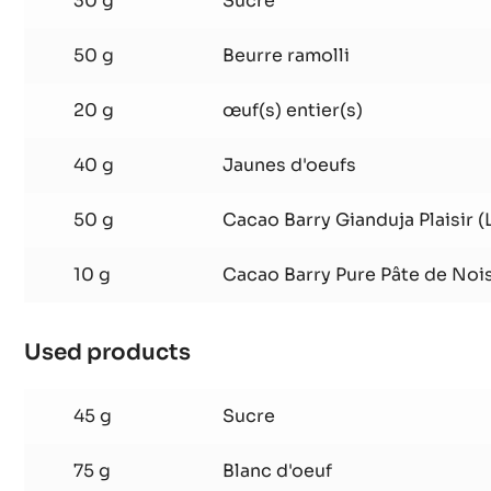
Used products
:
Biscuit
Gianduja
30 g
Sucre
50 g
Beurre ramolli
20 g
œuf(s) entier(s)
40 g
Jaunes d'oeufs
50 g
Cacao Barry Gianduja Plaisir (
10 g
Cacao Barry Pure Pâte de Noi
Used products
:
Biscuit