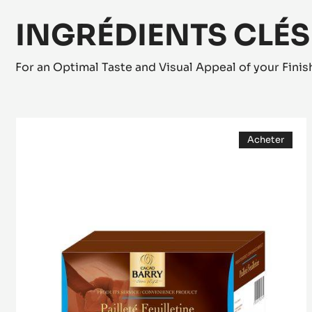
INGRÉDIENTS CLÉS
For an Optimal Taste and Visual Appeal of your Fini
Pailleté
Acheter
Feuilletine™
(opens
a
modal
window)