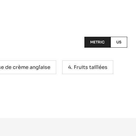
METRIC
US
se de crème anglaise
Fruits taillées