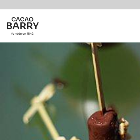
You are viewing this page in Belgium - Français.
Switch regions if you would like to see the content f
Skip to main content