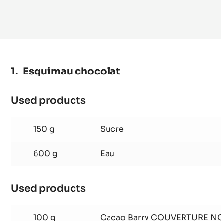
EN SAV
Esquimau chocolat
Used products
:
Esquimau
chocolat
150 g
Sucre
600 g
Eau