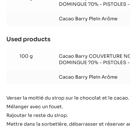
Used products
:
Esquimau
chocolat
100 g
Cacao Barry COUVERTURE NO
DOMINGUE 70% - PISTOLES -
Cacao Barry Plein Arôme
Used products
:
Esquimau
chocolat
100 g
Cacao Barry COUVERTURE NO
DOMINGUE 70% - PISTOLES -
Cacao Barry Plein Arôme
Verser la moitié du sirop sur le chocolat et le cacao.