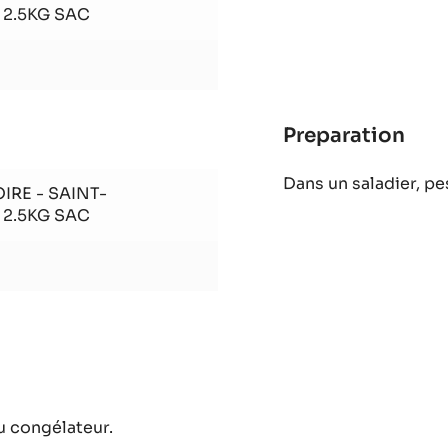
Preparation
:
Esq
Dans un saladier, p
cho
IRE - SAINT-
 2.5KG SAC
Preparation
:
Esq
Dans un saladier, p
cho
IRE - SAINT-
 2.5KG SAC