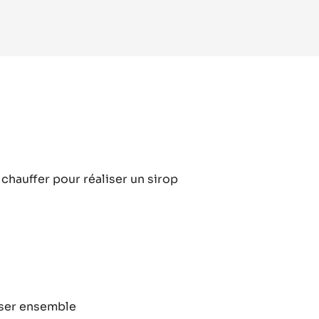
IR PLUS
-
PRALINÉ
50%
AMANDES
NOISETTES
uimau
chauffer pour réaliser un sirop
colat