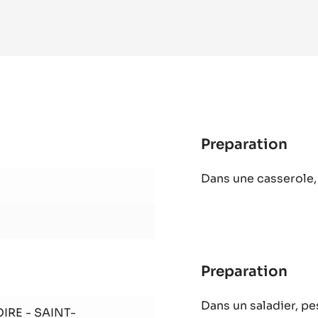
OIR PLUS
EN SAVO
-
LACTÉE
BARRY
/
Preparation
:
Esq
Dans une casserole, 
cho