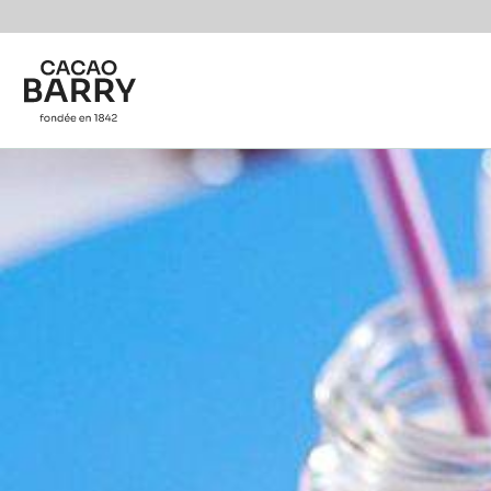
You are viewing this page in Belgium - Français.
Switch regions if you would like to see the content f
Skip to main content