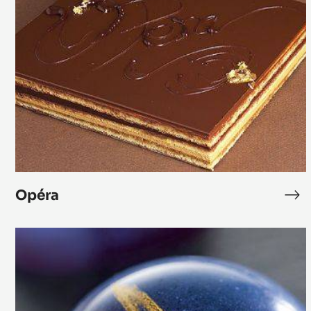
Opéra
Opéra
Op
Bonbon