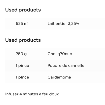
Berlingots
de
1 g
Vanille
chocolat
Used products
:
Berlingots
de
625 ml
Lait entier 3,25%
chocolat
Used products
:
Berlingots
de
250 g
Chd-q70cub
chocolat
1 pince
Poudre de cannelle
1 pince
Cardamome