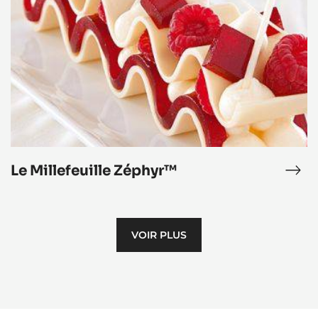
Millefeuille
Zéphyr™
Le Millefeuille Zéphyr™
nbon
Le
ra
Mill
akine™
Zép
rron
VOIR PLUS