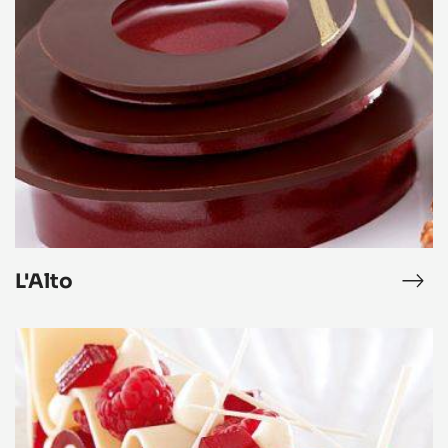
L'Alto
L'Alto
éra
L'Al
Le