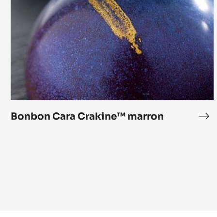
Cara
Crakine™
marron
Bonbon Cara Crakine™ marron
Bo
Ca
Cr
ma