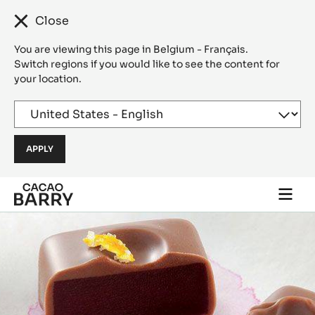
Close
You are viewing this page in Belgium - Français.
Switch regions if you would like to see the content for
your location.
Skip to main content
Togg
main
navi