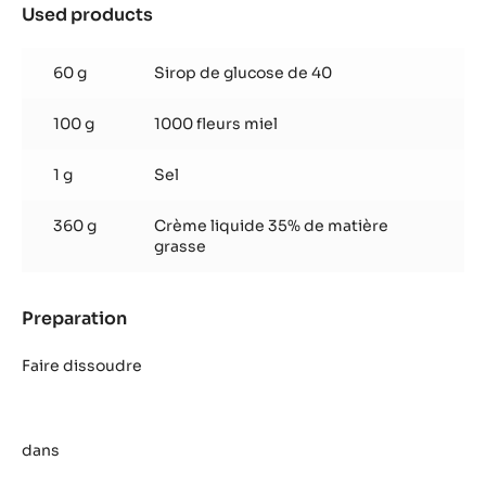
Used products
:
Ganache
Ylang
60 g
Sirop de glucose de 40
Ylang
100 g
1000 fleurs miel
1 g
Sel
360 g
Crème liquide 35% de matière
grasse
Preparation
:
Ganache
Ylang
Faire dissoudre
Ylang
dans