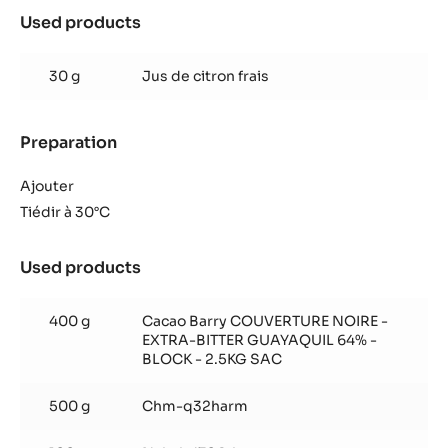
Used products
:
Ganache
Ylang
30 g
Jus de citron frais
Ylang
Preparation
:
Ganache
Ylang
Ajouter
Ylang
Tiédir à 30°C
Used products
:
Ganache
Ylang
400 g
Cacao Barry COUVERTURE NOIRE -
Ylang
EXTRA-BITTER GUAYAQUIL 64% -
BLOCK - 2.5KG SAC
500 g
Chm-q32harm