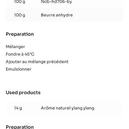
100 g
Ncb-hd706-by
100 g
Beurre anhydre
Preparation
:
Ganache
Ylang
Mélanger
Ylang
Fondre à 45°C
Ajouter au mélange précédent
Emulsionner
Used products
:
Ganache
Ylang
14 g
Arôme naturel ylang ylang
Ylang
Preparation
: