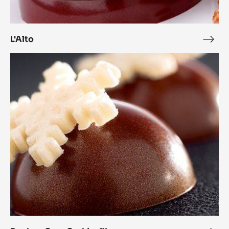
L'Alto
L'Alt
Bonbon
Cara
Crakine™
coco