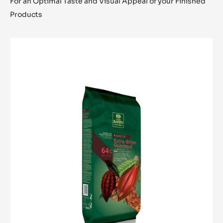
For an Optimal Taste and Visual Appeal of your Finished
Products
COUVERTURE
NOIRE
-
EXTRA-
BITTER
GUAYAQUIL
64%
-
BLOCK
-
2.5KG
SAC