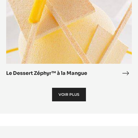
Mangue
Le Dessert Zéphyr™ à la Mangue
Le
Dess
Zép
VOIR PLUS
à
la
Man