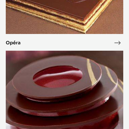
Opéra
Opé
L'Alto