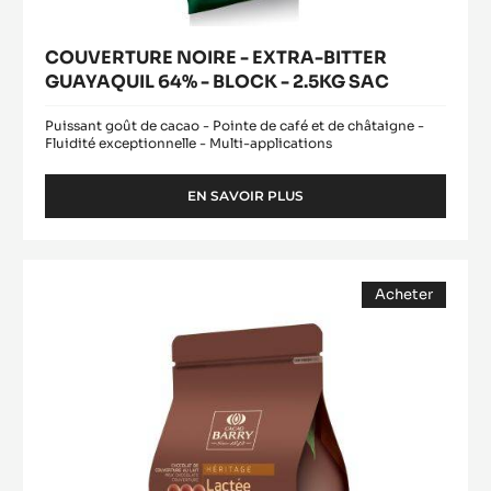
COUVERTURE NOIRE - EXTRA-BITTER
GUAYAQUIL 64% - BLOCK - 2.5KG SAC
Puissant goût de cacao - Pointe de café et de châtaigne -
Fluidité exceptionnelle - Multi-applications
EN SAVOIR PLUS
-
COUVERTURE
NOIRE
-
Lactée
EXTRA-
Acheter
Barry
BITTER
(opens
GUAYAQUIL
a
modal
64%
window)
-
BLOCK
-
2.5KG
SAC