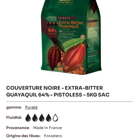
64%
PISTOLES
-
-
5KG
PISTOLESS
SAC
-
5KG
SAC
COUVERTURE NOIRE - EXTRA-BITTER
GUAYAQUIL 64% - PISTOLESS - 5KG SAC
gamme:
Pureté
Fluidité:
4
Provenance:
Made In France
Origine des fèves:
Forastero