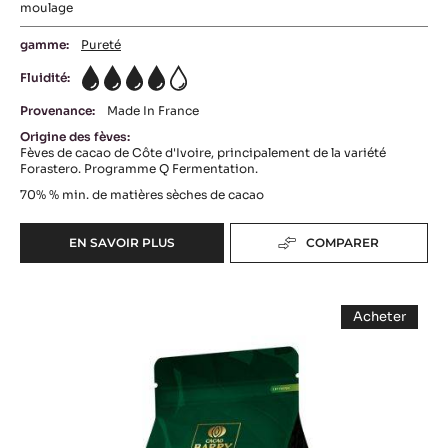
moulage
gamme:
Pureté
Fluidité:
4
Provenance:
Made In France
Origine des fèves:
Fèves de cacao de Côte d'Ivoire, principalement de la variété
Forastero. Programme Q Fermentation.
70%
% min. de matières sèches de cacao
EN SAVOIR PLUS
COMPARER
-
COUVERTURE
NOIRE
COUVERTURE
-
Acheter
OCOA™
NOIRE
-
70%
COUVERT
-
NOIRE
-
-
EXTRA-
PISTOLES
EXTRA-
-
BITTER
BITTER
1KG
GUAYAQU
GUAYAQUIL
64%
SAC
-