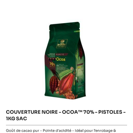
-
NOIRE
-
OCOA™
OCOA™
70%
70%
-
-
PISTOLES
-
PISTOLES
1KG
SAC
-
1KG
SAC
COUVERTURE NOIRE - OCOA™ 70% - PISTOLES -
1KG SAC
Goût de cacao pur - Pointe d'acidité - Idéal pour l'enrobage &