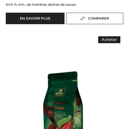
64%
% min. de matières sèches de cacao
EN SAVOIR PLUS
COMPARER
-
COUVERTURE
NOIRE
COUVERTURE
-
Acheter
EXTRA-
NOIRE
-
BITTER
COUVERT
-
NOIRE
GUAYAQUIL
-
INAYA™
64%
INAYA™
-
65%
65%
PISTOLESS
-
-
PISTOLES
-
-
PISTOLES
5KG
1KG
SAC
SAC
-
1KG
SAC