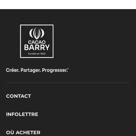
NOIRE
-
INAYA™
65%
-
PISTOLES
-
1KG
SAC
Footer
CONTACT
CacaoBarry
INFOLETTRE
OÙ ACHETER