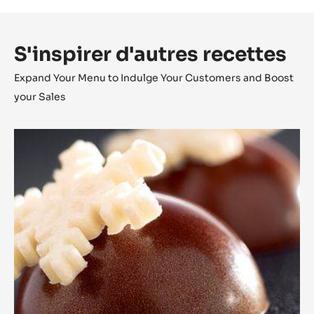
chocolat au lait Lactee Supérieure.
Avec un cône en papier, réalisez des motifs qui
rappellent les arbres. Soufflez avec de l’air pour rendre le
motif plus naturel. Moulez des bonbons avec du
Zéphyr™+ 3% Lactee Superieure. Mettez les raisins secs
trempés et séchés dans le moule. Remplissez avec la
ganache.
S'inspirer d'autres recettes
Expand Your Menu to Indulge Your Customers and Boost
your Sales
Bonbon