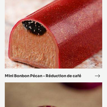
Le Bonbon Zéphyr™ Passion/Coco
Le
Bon
Mini
Zép
Bonbon
Pass
Pécan
-
Réduction
de
café