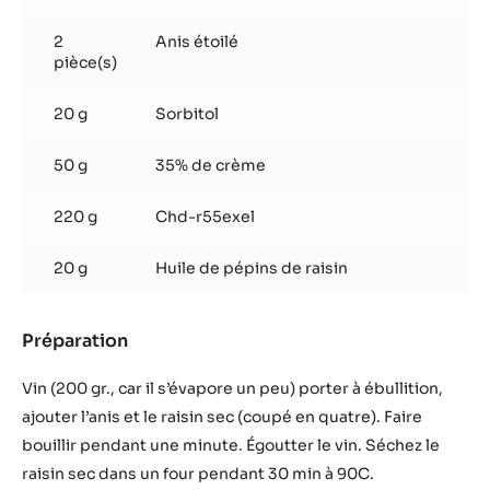
Bar a vin bonbon
Bar a vin bonbon
Produits utilisés
:
Bar
a
150 g
Vin rouge sec (bordeaux)
vin
bonbon
2
Anis étoilé
pièce(s)
20 g
Sorbitol
50 g
35% de crème