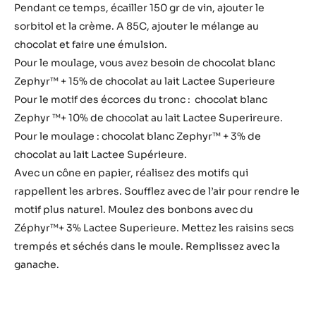
220 g
Chd-r55exel
20 g
Huile de pépins de raisin
Préparation
:
Bar
a
Vin (200 gr., car il s’évapore un peu) porter à ébullition,
vin
ajouter l’anis et le raisin sec (coupé en quatre). Faire
bonbon
bouillir pendant une minute. Égoutter le vin. Séchez le
raisin sec dans un four pendant 30 min à 90C.
Pendant ce temps, écailler 150 gr de vin, ajouter le
sorbitol et la crème. A 85C, ajouter le mélange au
chocolat et faire une émulsion.
Pour le moulage, vous avez besoin de chocolat blanc
Zephyr™ + 15% de chocolat au lait Lactee Superieure
Pour le motif des écorces du tronc : chocolat blanc
Zephyr ™+ 10% de chocolat au lait Lactee Superireure.
Pour le moulage : chocolat blanc Zephyr™ + 3% de