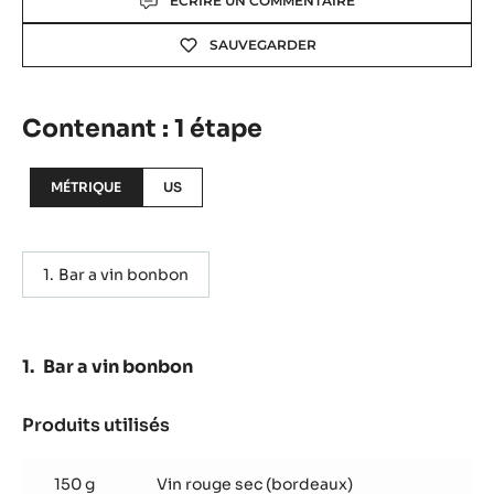
Explication sur le concept BAR A VIN bonbon est un
excellent bonbon combinant l’idée de s’amuser avec ses
amis au bar le vendredi (ganache au vin !) et le moule
Cacao Barry Barre snacking Arrondie. La coque en
chocolat composée des chocolats Lactee Superieure et
Zephyr™correspond à l’idée d’une boîte à vin, et la
ganache au vin au goût intense de cacao.Le chocolat de
couverture Excellence nous rappelle le bon vin français !
Actions
ÉCRIRE UN COMMENTAIRE
SAUVEGARDER
Contenant : 1 étape
MÉTRIQUE
US