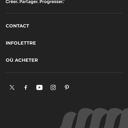
Footer
CONTACT
CacaoBarry
INFOLETTRE