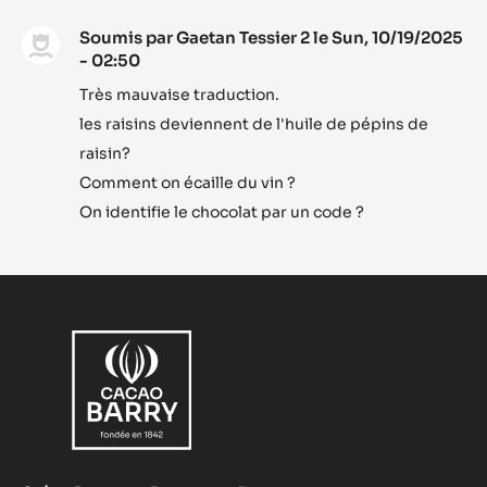
au
roma
VOIR PLUS
et
miel
Comments
AJOUTER UN COMMENTAIRE
Soumis par
Gaetan Tessier 2
le Sun, 10/19/2025
- 02:50
Très mauvaise traduction.
les raisins deviennent de l'huile de pépins de
raisin?
Comment on écaille du vin ?
On identifie le chocolat par un code ?