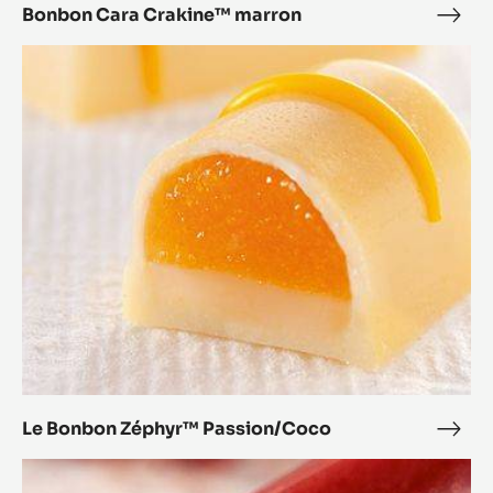
marron
Bonbon Cara Crakine™ marron
Bon
Cara
Le
Crak
Bonbon
marr
Zéphyr™
Passion/Coco