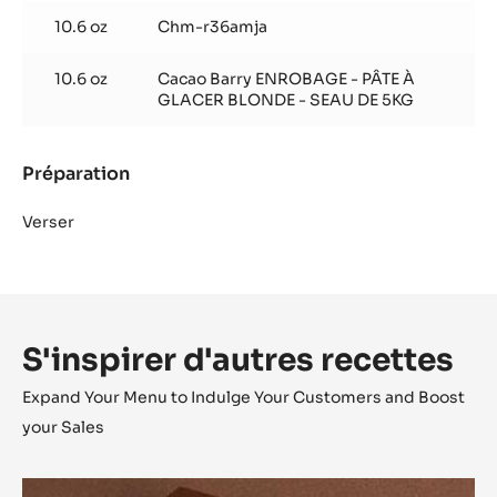
chocolat
10.6 oz
Chm-r36amja
lait
10.6 oz
Cacao Barry ENROBAGE - PÂTE À
GLACER BLONDE - SEAU DE 5KG
Préparation
:
Glaçage
chocolat
Verser
lait
S'inspirer d'autres recettes
Expand Your Menu to Indulge Your Customers and Boost
your Sales
Opéra