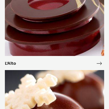
L'Alto
L'Alt
Bonbon
Cara
Crakine™
coco