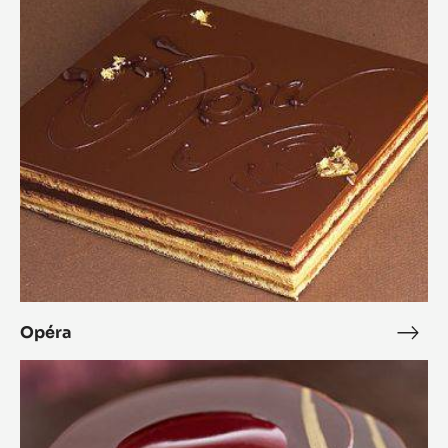
Opéra
Opé
L'Alto