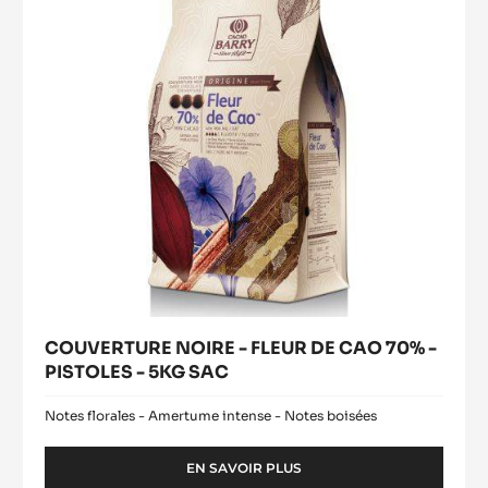
DE
DE
CAO
5KG
70%
-
PISTOLES
-
5KG
SAC
COUVERTURE NOIRE - FLEUR DE CAO 70% -
PISTOLES - 5KG SAC
Notes florales - Amertume intense - Notes boisées
EN SAVOIR PLUS
-