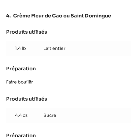
Crème Fleur de Cao ou Saint Domingue
Produits utilisés
:
Crème
Fleur
1.4 lb
Lait entier
de
Cao
ou
Préparation
:
Saint
Crème
Domingue
Fleur
Faire bouillir
de
Cao
Produits utilisés
:
ou
Crème
Saint
Fleur
Domingue
4.4 oz
Sucre
de
Cao
ou
Préparation
: