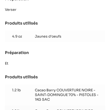
Saint
Crème
Domingue
Fleur
Verser
de
Cao
Produits utilisés
:
ou
Crème
Saint
Fleur
Domingue
4.9 oz
Jaunes d'oeufs
de
Cao
ou
Préparation
:
Saint
Crème
Domingue
Fleur
Et
de
Cao
Produits utilisés
:
ou
Crème
Saint
Fleur
Domingue
1.2 lb
Cacao Barry COUVERTURE NOIRE -
de
SAINT-DOMINGUE 70% - PISTOLES -
Cao
1KG SAC
ou
Saint