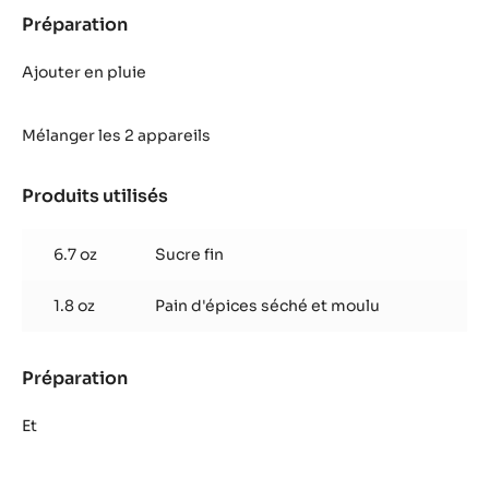
Préparation
:
Biscuit
praliné
Ajouter en pluie
pain
d'épices
Mélanger les 2 appareils
Produits utilisés
:
Biscuit
praliné
6.7 oz
Sucre fin
pain
d'épices
1.8 oz
Pain d'épices séché et moulu
Préparation
:
Biscuit
praliné
Et
pain
d'épices