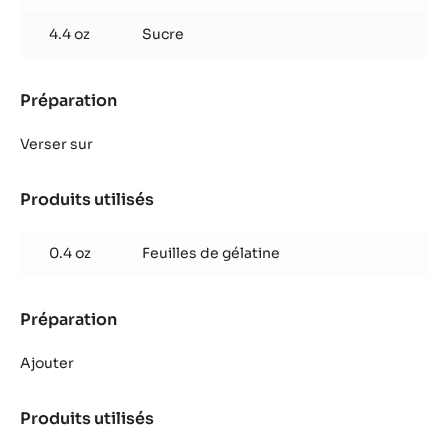
4.4 oz
Sucre
Préparation
:
Glaçage
chocolat
Verser sur
lait
Produits utilisés
:
Glaçage
chocolat
0.4 oz
Feuilles de gélatine
lait
Préparation
:
Glaçage
chocolat
Ajouter
lait
Produits utilisés
:
Glaçage