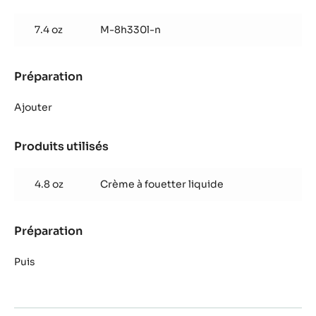
Crème
pâtissière
7.4 oz
M-8h330l-n
Praliné
Tradition
Préparation
:
Crème
pâtissière
Ajouter
Praliné
Tradition
Produits utilisés
:
Crème
pâtissière
4.8 oz
Crème à fouetter liquide
Praliné
Tradition
Préparation
:
Crème
pâtissière
Puis
Praliné
Tradition