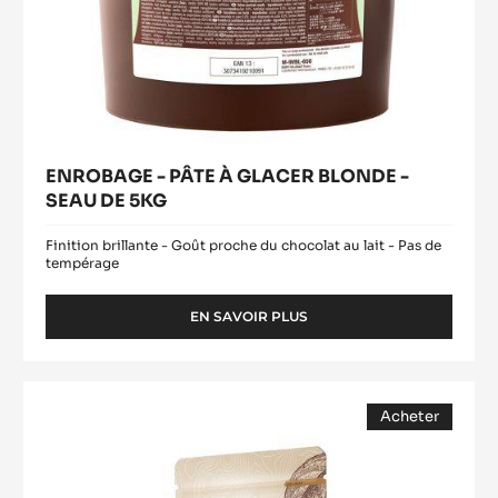
ENROBAGE - PÂTE À GLACER BLONDE -
SEAU DE 5KG
Finition brillante - Goût proche du chocolat au lait - Pas de
tempérage
EN SAVOIR PLUS
-
ENROBAGE
-
PÂTE
COUVERTURE
À
Acheter
NOIRE
GLACER
(opens
-
BLONDE
a
modal
-
FLEUR
window)
SEAU