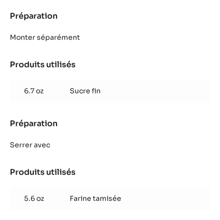
Préparation
:
Biscuit
praliné
Monter séparément
pain
d'épices
Produits utilisés
:
Biscuit
praliné
6.7 oz
Sucre fin
pain
d'épices
Préparation
:
Biscuit
praliné
Serrer avec
pain
d'épices
Produits utilisés
:
Biscuit
praliné
5.6 oz
Farine tamisée
pain
d'épices