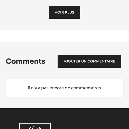
Zép
VOIR PLUS
à
la
Man
Comments
AJOUTER UN COMMENTAIRE
Il n'y a pas encore de commentaires