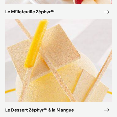
Le Millefeuille Zéphyr™
Le
Mille
Le
Zép
Dessert
Zéphyr™
à
la
Mangue
Le Dessert Zéphyr™ à la Mangue
Le
Dess