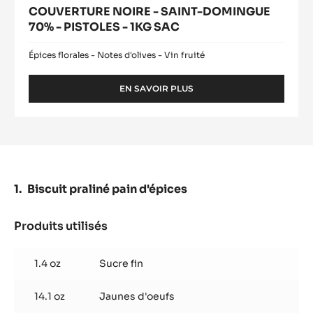
COUVERTURE NOIRE - SAINT-DOMINGUE
70% - PISTOLES - 1KG SAC
Épices florales - Notes d'olives - Vin fruité
EN SAVOIR PLUS
-
COUVERTURE
NOIRE
-
SAINT-
DOMINGUE
70%
-
Biscuit praliné pain d'épices
PISTOLES
-
1KG
Produits utilisés
:
SAC
Biscuit
praliné
1.4 oz
Sucre fin
pain
d'épices
14.1 oz
Jaunes d'oeufs