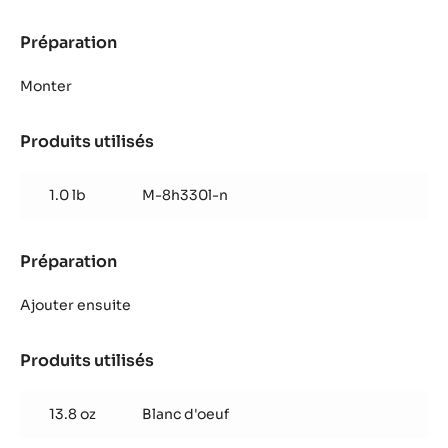
Préparation
:
Biscuit
praliné
Monter
pain
d'épices
Produits utilisés
:
Biscuit
praliné
1.0 lb
M-8h330l-n
pain
d'épices
Préparation
:
Biscuit
praliné
Ajouter ensuite
pain
d'épices
Produits utilisés
:
Biscuit
praliné
13.8 oz
Blanc d'oeuf
pain
d'épices