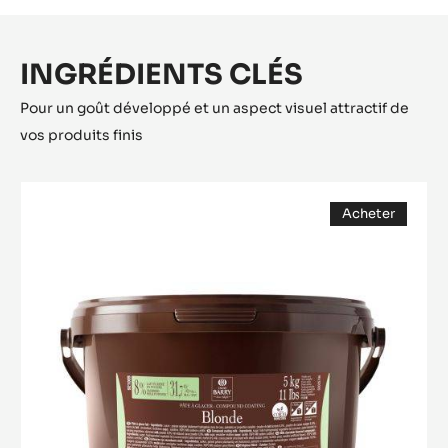
INGRÉDIENTS CLÉS
Pour un goût développé et un aspect visuel attractif de
vos produits finis
ENROBAGE
Acheter
-
(opens
PÂTE
a
modal
À
window)
GLACER
BLONDE
-
SEAU
DE
5KG