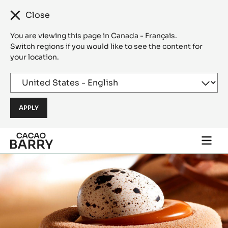
Close
You are viewing this page in Canada - Français.
Switch regions if you would like to see the content for
your location.
Skip to main content
Togg
main
navi