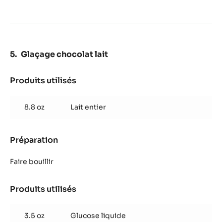
de
Cao
ou
Saint
Domingue
Glaçage chocolat lait
Produits utilisés
:
Glaçage
chocolat
8.8 oz
Lait entier
lait
Préparation
:
Glaçage
chocolat
Faire bouillir
lait
Produits utilisés
:
Glaçage
chocolat
3.5 oz
Glucose liquide
lait