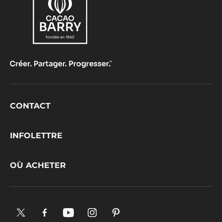
Footer
CONTACT
CacaoBarry
INFOLETTRE
OÙ ACHETER
X.
Facebook.
YouTube.
Instagram
Pinterest.