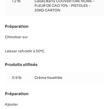
1.2 lb
Cacao Barry COUVERTURE NOIRE -
Domingue
FLEUR DE CAO 70% - PISTOLES -
20KG CARTON
Préparation
:
Crème
Fleur
Chinoiser sur
de
Cao
Laisser refroidir à 30°C
ou
Saint
Domingue
Produits utilisés
:
Crème
Fleur
0.9 lb
Crème fouettée
de
Cao
ou
Préparation
:
Saint
Crème
Domingue
Fleur
Ajouter