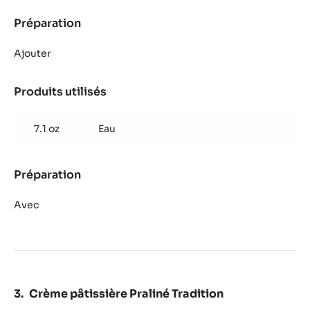
Préparation
:
Imbibage
vanille
Ajouter
Produits utilisés
:
Imbibage
vanille
7.1 oz
Eau
Préparation
:
Imbibage
vanille
Avec
Crème pâtissière Praliné Tradition