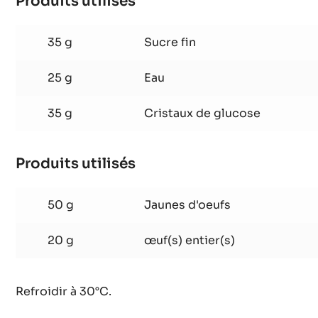
Produits utilisés
:
Parfait
chocolat
35 g
Sucre fin
Elysée
25 g
Eau
35 g
Cristaux de glucose
Produits utilisés
:
Parfait
chocolat
50 g
Jaunes d'oeufs
Elysée
20 g
œuf(s) entier(s)
Refroidir à 30°C.