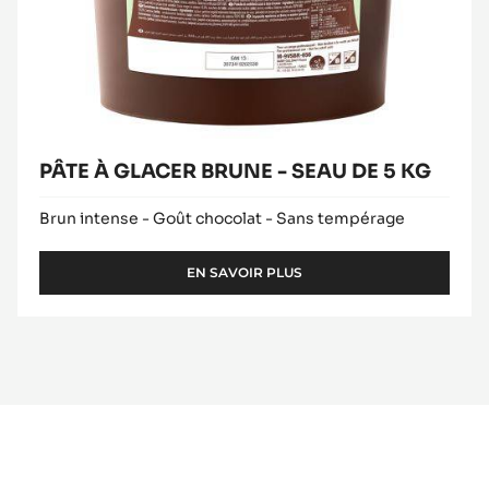
PÂTE À GLACER BRUNE - SEAU DE 5 KG
Brun intense - Goût chocolat - Sans tempérage
EN SAVOIR PLUS
-
PÂTE
À
GLACER
BRUNE
-
SEAU
DE
5
KG