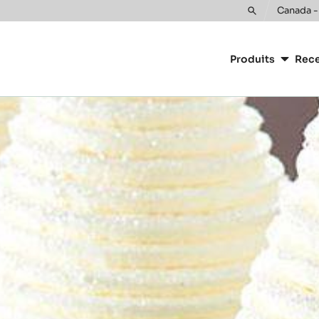
Canada -
Toggle
Main
search
navigatio
Produits
Rece
CacaoBarr