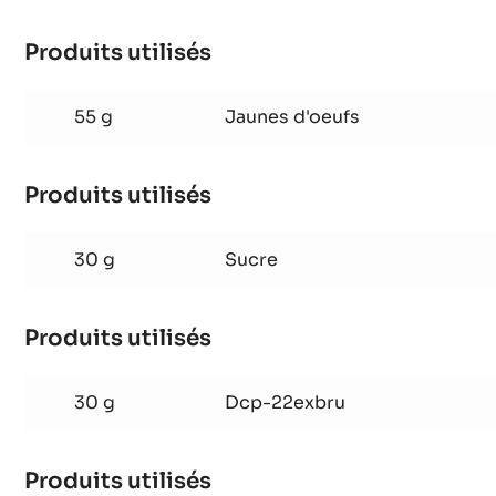
Produits utilisés
:
Biscuit
cacao
55 g
Jaunes d'oeufs
Produits utilisés
:
Biscuit
cacao
30 g
Sucre
Produits utilisés
:
Biscuit
cacao
30 g
Dcp-22exbru
Produits utilisés
: