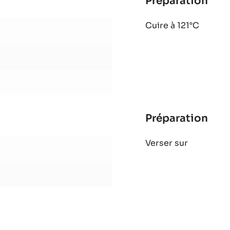
Préparation
:
Parf
Cuire à 121°C
cho
Elys
Préparation
:
Parf
Verser sur
cho
Elys