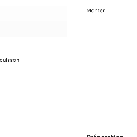
Bisc
Monter
cac
 cuisson.