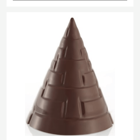
MOULE TOUPIE POMME DE PIN
EN SAVOIR PLUS
-
MOULE
TOUPIE
POMME
Moule
DE
Toupie
PIN
Aztèque