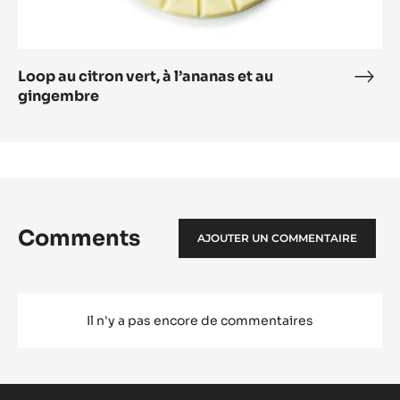
Loop
au
citron
vert,
à
l’ananas
et
au
gingembre
Loop au citron vert, à l’ananas et au
Loo
gingembre
au
citr
vert,
à