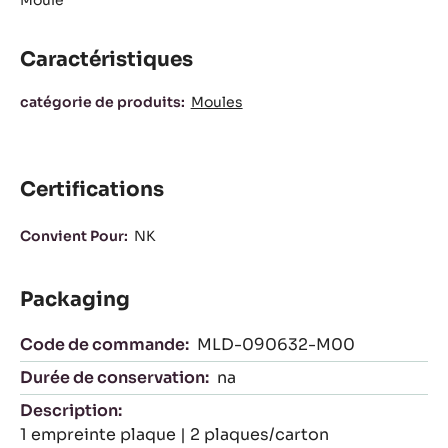
Actions
ÉCRIRE UN COMMENTAIRE
SAUVEGARDER
COMPARER
Moule
Caractéristiques
Caractéristiques
catégorie de produits:
Moules
Certifications