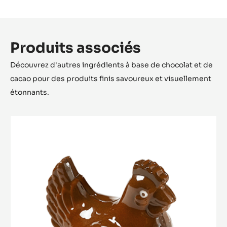
Convient Pour:
NK
Packaging
Code de commande:
MLD-090632-M00
Durée de conservation:
na
Description:
1 empreinte plaque | 2 plaques/carton
Produits associés
Découvrez d'autres ingrédients à base de chocolat et de
cacao pour des produits finis savoureux et visuellement
étonnants.