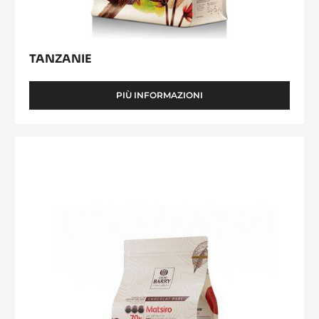
TANZANIE
PIÙ INFORMAZIONI
-
TANZANIE
CIOCCOLATO
DI
COPERTURA
FONDENTE
-
MATSIRO
70%
-
GOCCE
-
SACCO