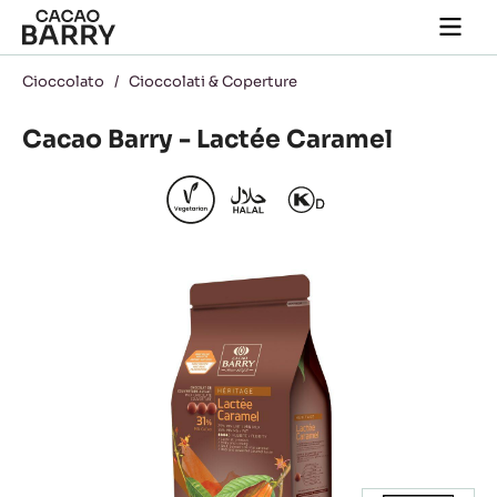
Skip to main content
Togg
main
navi
Cioccolato
/
Cioccolati & Coperture
Cacao Barry - Lactée Caramel