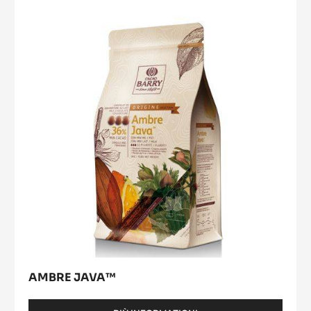
Java™
AMBRE JAVA™