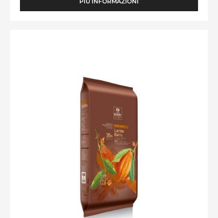
PIÙ INFORMAZIONI
-
AMBRE
JAVA™
Lactée
Barry