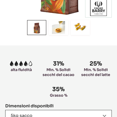
Move
Move
Move
to
to
to
slide
slide
slide
1
2
3
Product
information
31%
25%
4
alta fluidità
Min. % Solidi
Min. % Solidi
secchi del cacao
secchi del latte
35%
Grasso %
Dimensioni disponibili
5kg sacco