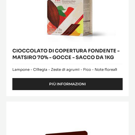
DA
1KG
CIOCCOLATO DI COPERTURA FONDENTE -
MATSIRO 70% - GOCCE - SACCO DA 1KG
Lampone - Ciliegia - Zeste di agrumi - Fico - Note floreali
PIÙ INFORMAZIONI
-
CIOCCOLATO
DI
COPERTURA
Elysée
FONDENTE
(Lenôtre)
-
MATSIRO
70%
-