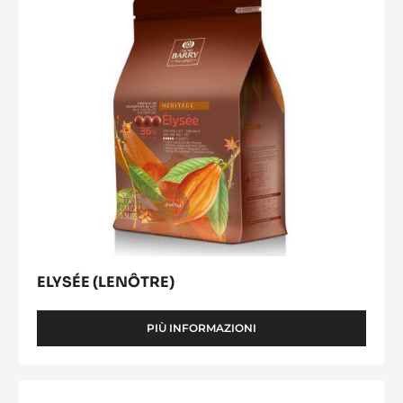
GOCCE
-
SACCO
DA
1KG
ELYSÉE (LENÔTRE)
PIÙ INFORMAZIONI
-
ELYSÉE
(LENÔTRE)
Ambre