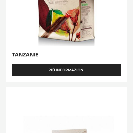
TANZANIE
PIÙ INFORMAZIONI
-
TANZANIE
CIOCCOLATO
DI
COPERTURA
FONDENTE
-
MATSIRO