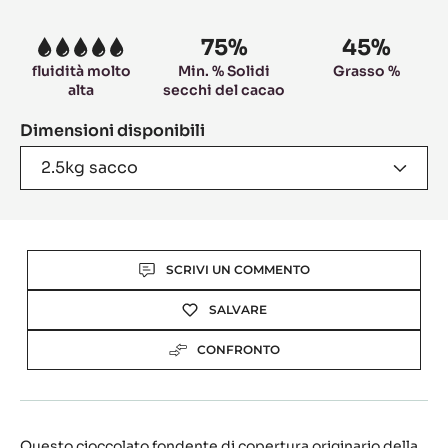
information
75%
45%
5
fluidità molto
Min. % Solidi
Grasso %
alta
secchi del cacao
Dimensioni disponibili
2.5kg sacco
Actions
SCRIVI UN COMMENTO
SALVARE
CONFRONTO
Questo cioccolato fondente di copertura originario della