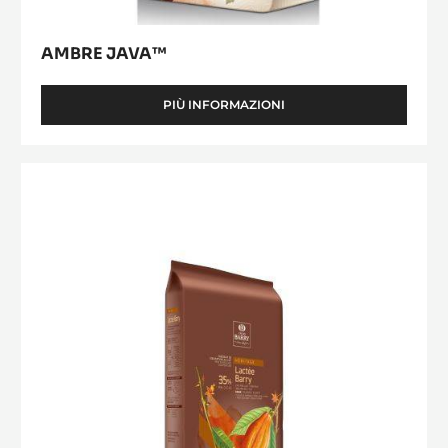
AMBRE JAVA™
PIÙ INFORMAZIONI
-
AMBRE
JAVA™
Lactée
Barry