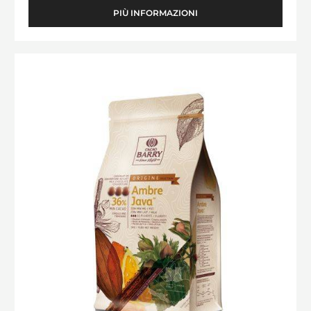
PIÙ INFORMAZIONI
-
ELYSÉE
(LENÔTRE)
Ambre
Java™