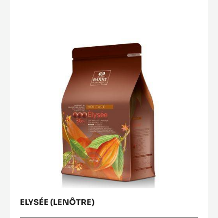
Elysée
FONDENTE
(Lenôtre)
-
MATSIRO
70%
-
GOCCE
-
SACCO
DA
1KG
ELYSÉE (LENÔTRE)