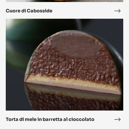
Cuore di Cabosside
Cuo
di
Torta
Cabo
di
mele
in
barretta
al
cioccolato
Torta di mele in barretta al cioccolato
Tort
di