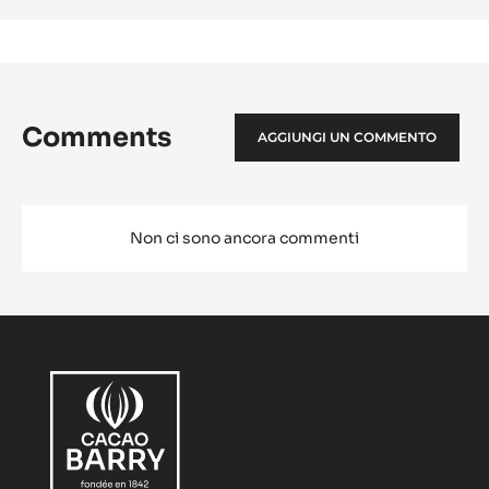
mele
in
barr
al
cioc
Comments
AGGIUNGI UN COMMENTO
Non ci sono ancora commenti