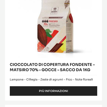
70%
-
GOCCE
-
SACCO
DA
1KG
CIOCCOLATO DI COPERTURA FONDENTE -
MATSIRO 70% - GOCCE - SACCO DA 1KG
Lampone - Ciliegia - Zeste di agrumi - Fico - Note floreali
PIÙ INFORMAZIONI
-
CIOCCOLATO
DI
COPERTURA