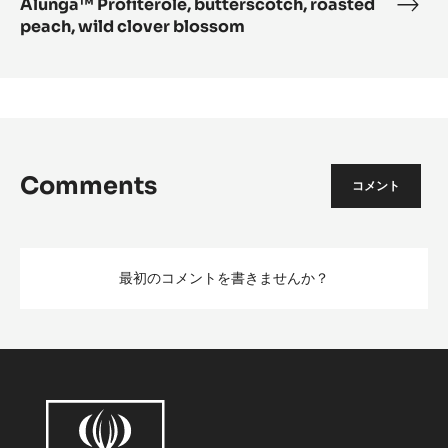
jelly
peach,
wild
clover
blossom
Alunga™ Profiterole, butterscotch, roasted
Alu
peach, wild clover blossom
Profi
butt
roas
peac
wild
clov
blo
Comments
コメント