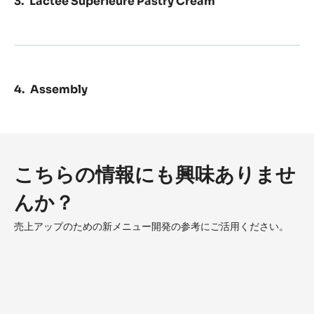
Pâte à choux
Crunch
Lactée Supérieure Pastry Cream
Assembly