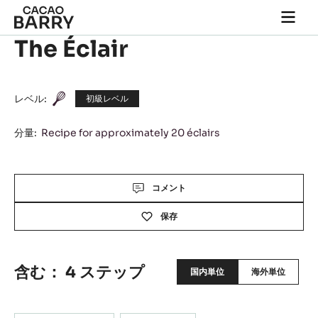
Close
You are viewing this page in Japan - 日本語.
Switch regions if you would like to see the content for
your location.
Skip to main content
Togg
main
The Éclair
navi
レベル:
初級レベル
分量:
Recipe for approximately 20 éclairs