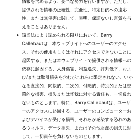
情報を含めるよう、妥当な努力を行いますが、ただし、
提供される情報の正確性、完全性、特定目的への適応
性、または無侵害に関して、表明、保証ないし言質を与
えることはありません。
該当法により認められる限りにおいて、Barry
Callebautは、本ウェブサイトへのユーザーのアクセ
ス、それの使用もしくはそれにアクセスできないことに
起因する、または本ウェブサイトで提供される情報への
依存に起因する、人身傷害、利益逸失、評判低下、およ
び/または取引損失を含むがこれらに限定されない、いか
なる直接的、間接的、二次的、付随的、特別的または懲
罰的な損害、損失または怪我に対する責任も、一切負わ
ないものとします。特に、Barry Callebautは、ユーザ
ーのアクセスに起因する、ユーザーのコンピューターお
よびデバイスが受ける損害、それらが感染する恐れのあ
るウィルス、データ損失、またはその他財産の損失に対
して、一切責任を負わないものとします。