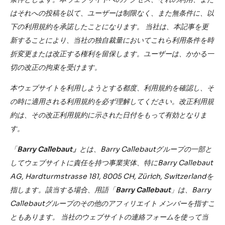
はそれへの投稿を以て、ユーザーは制限なく、また無条件に、以
下の利用規約を承諾したことになります。 当社は、本記事を更
新することにより、当社の独自裁量においてこれら利用条件を時
折変更または改正する権利を留保します。ユーザーは、かかる一
切の改正の拘束を受けます。
本ウェブサイトを利用しようとする都度、利用規約を確認し、そ
の時に適用される利用規約を必ず理解してください。改正利用規
約は、その改正利用規約に示された日付をもって有効となりま
す。
「
Barry Callebaut」
とは、Barry Callebautグループの一部と
してウェブサイトに責任を持つ事業実体、特にBarry Callebaut
AG, Hardturmstrasse 181, 8005 CH, Zürich, Switzerlandを
指します。該当する場合、用語「
Barry Callebaut
」は、Barry
Callebautグループのその他のアフィリエイト メンバーを指すこ
ともあります。 当社のウェブサイトの連絡フォームを使って当