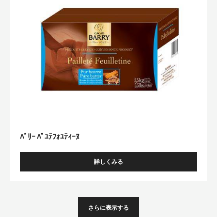
ｾ
ﾌ
ﾗ
ｫ
ﾝ
ｽ
ﾕ
ｶ
ﾃ
ｶ
ｨ
ｵ
ｰ
ﾇ
ﾊﾞﾘｰ ﾊﾟﾕﾃﾌｫﾕﾃｨｰﾇ
詳しくみる
-
ﾊﾞ
ﾘ
ｰ
ﾊﾟ
さらに表示する
ﾕ