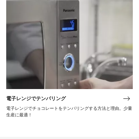
子
グ
レ
チ
ン
ョ
ジ
コ
で
レ
テ
ー
ン
ト
パ
ボ
リ
ン
ン
ボ
グ
ン
電子レンジでテンパリング
電
子
電子レンジでチョコレートをテンパリングする方法と理由。少量
レ
生産に最適！
ン
ジ
で