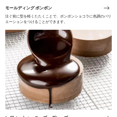
モールディング ボンボン
モ
ー
注ぐ前に型を軽くたたくことで、ボンボンショコラに色調のバリ
ル
エーションをつけることができます。
デ
レ
ィ
デ
ン
ィ・
グ
ト
ボ
ゥ・
ン
ユ
ボ
ー
ン
ズ・
グ
レ
ー
ズ