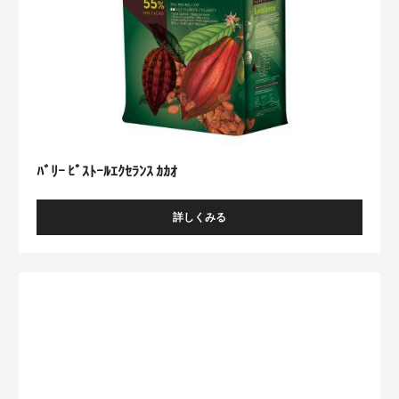
ｾ
ﾗ
ﾝ
ｽ
ｶ
ｶ
ｵ
ﾊﾞﾘｰ ﾋﾟｽﾄｰﾙｴｸｾﾗﾝｽ ｶｶｵ
詳しくみる
-
ﾊﾞ
ﾘ
ｰ
ﾊﾞ
ﾋﾟ
ﾘ
ｽ
ﾄ
ｰ
ｰ
ﾊﾟ
ﾙ
ﾕ
ｴ
ｸ
ﾃ