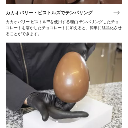
テ
ン
カカオバリー・ピストルズでテンパリング
カ
パ
カ
カカオバリー ピストル™を使用する理由 テンパリングしたチョ
リ
オ
コレートを溶かしたチョコレートに加えると、簡単に結晶化させ
ン
バ
ることができます。
グ
リ
フ
ー・
ィ
ピ
ギ
ス
ュ
ト
ア
ル
チ
ズ
ョ
で
コ
テ
レ
ン
ー
パ
ト
リ
ン