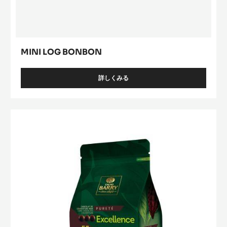
MINI LOG BONBON
詳しくみる
-
MINI
LOG
BONBON
ﾊﾞ
ﾘ
ｰ
ﾋﾟ
ｽ
ﾄ
ｰ
ﾙ
ｴ
ｸ