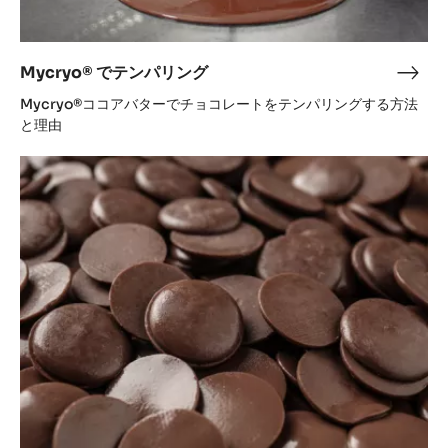
Mycryo® でテンパリング
Myc
で
Mycryo®ココアバターでチョコレートをテンパリングする方法
テ
と理由
ン
カ
パ
カ
リ
オ
ン
バ
グ
リ
ー・
ピ
ス
ト
ル
ズ
で