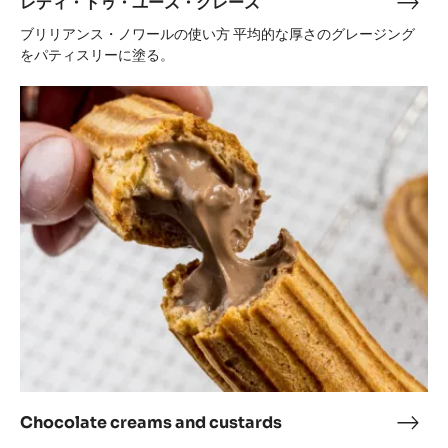
レディ・トゥ・ユーズ・グレーズ
レ
デ
ブリリアンス・ノワールの使い方 平均的な厚さのグレージング
ィ・
をパティスリーに塗る。
ト
Chocolate
ゥ・
creams
ユ
and
ー
custards
ズ・
グ
レ
ー
ズ
Chocolate creams and custards
Choc
crea