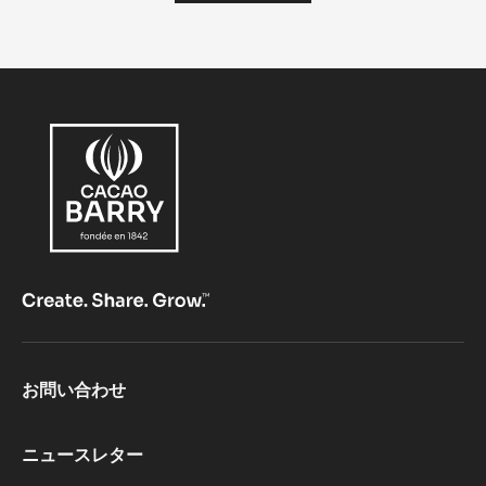
ﾃ
ﾌ
ｫ
ﾕ
ﾃ
ｨ
ｰ
ﾇ
Footer
お問い合わせ
CacaoBarry
ニュースレター