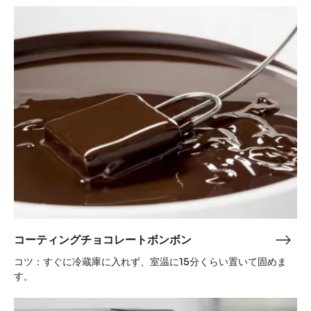
ト
コ
ッ
ー
プ
テ
（大
ィ
理
ン
石）
グ
で
チ
テ
ョ
ン
コ
パ
レ
リ
ー
ン
ト
グ
ボ
ン
コーティングチョコレートボンボン
コ
ボ
ー
コツ：すぐに冷蔵庫に入れず、室温に15分くらい置いて固めま
ン
テ
す。
ィ
電
ン