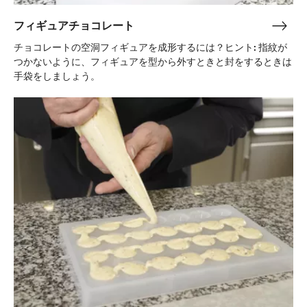
グ
フィギュアチョコレート
フ
ィ
チョコレートの空洞フィギュアを成形するには？ヒント: 指紋が
ギ
つかないように、フィギュアを型から外すときと封をするときは
ュ
手袋をしましょう。
ア
モ
チ
ー
ョ
ル
コ
デ
レ
ィ
ー
ン
ト
グ
ボ
ン
ボ
ン