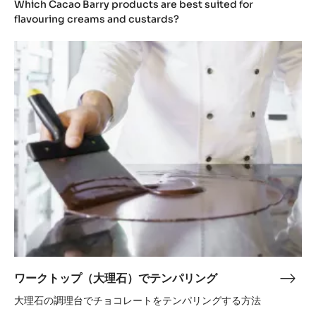
Which Cacao Barry products are best suited for
and
flavouring creams and custards?
cust
ワ
ー
ク
ト
ッ
プ
（大
理
石）
で
テ
ン
パ
リ
ワークトップ（大理石）でテンパリング
ワ
ン
ー
大理石の調理台でチョコレートをテンパリングする方法
グ
ク