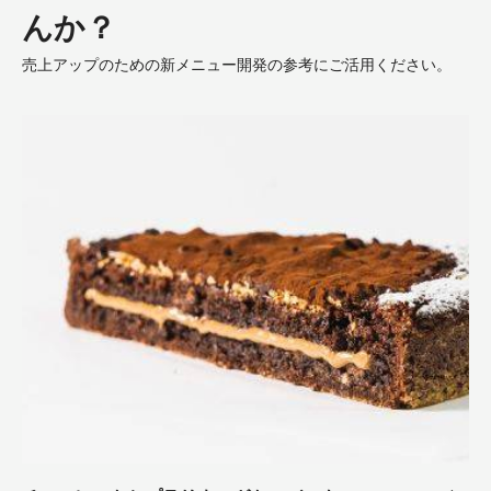
んか？
売上アップのための新メニュー開発の参考にご活用ください。
チ
ョ
コ
レ
ー
ト
と
プ
ラ
リ
ネ
の
ガ
ト