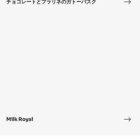
ー
チョコレートとプラリネのガトーバスク
チ
バ
ョ
Milk
ス
コ
Royal
ク
レ
ー
ト
と
プ
ラ
リ
ネ
の
ガ
ト
ー
バ
Milk Royal
Milk
ス
Roya
ク