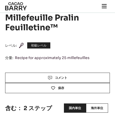
Skip to main content
Togg
main
Millefeuille Pralin
navi
Feuilletine™
レベル:
初級レベル
分量:
Recipe for approximately 25 millefeuilles
Actions
コメント
保存
含む： 2 ステップ
国内単位
海外単位